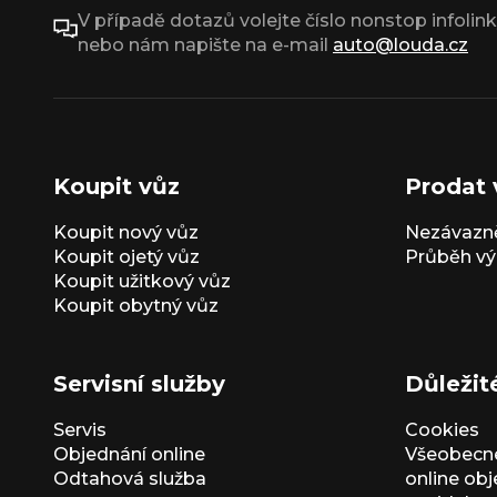
V případě dotazů volejte číslo nonstop infolin
nebo nám napište na e-mail
auto@louda.cz
Koupit vůz
Prodat 
Koupit nový vůz
Nezávazně
Koupit ojetý vůz
Průběh vý
Koupit užitkový vůz
Koupit obytný vůz
Servisní služby
Důležit
Servis
Cookies
Objednání online
Všeobecn
Odtahová služba
online ob