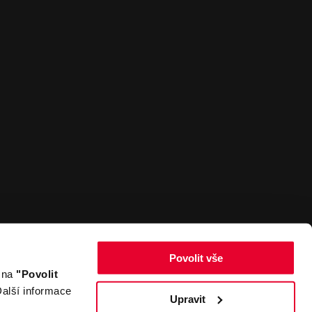
Povolit vše
m na
"Povolit
Zpět nahoru
alší informace
Upravit