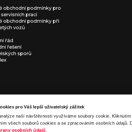
é obchodní podmínky pro
servisních prací
 obchodní podmínky při
etých vozů
í řád
í řešení
elských sporů
dex
ookies pro Váš lepší uživatelský zážitek
analýze naší návštěvnosti využíváme soubory cookie. Kliknutí
ním všech souborů cookies a se zpracováním osobních údajů. D
ivacy Policy
and
Terms of Service
apply.
rany osobních údajů
.