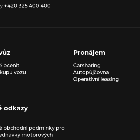
ky
+420 325 400 400
vůz
Pronájem
 ocenit
Carsharing
kupu vozu
Autopůjčovna
Operativní leasing
é odkazy
é obchodní podmínky pro
jednávky motorových