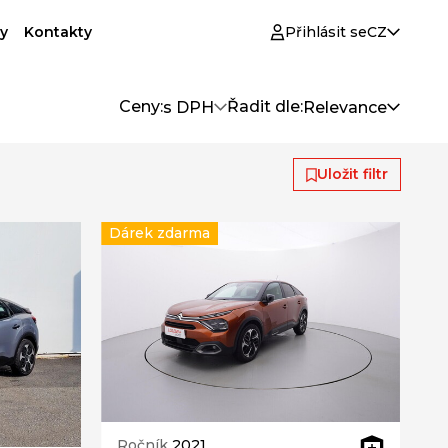
y
Kontakty
Přihlásit se
CZ
Ceny:
Řadit dle:
s DPH
Relevance
Uložit filtr
Dárek zdarma
Ročník
2021