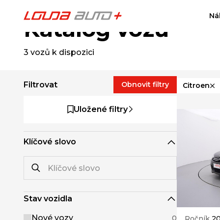
Ná
Katalog vozů
3
vozů k dispozici
Filtrovat
Obnovit filtry
Citroen
Uložené filtry
Klíčové slovo
Stav vozidla
Nové vozy
0
Ročník
20