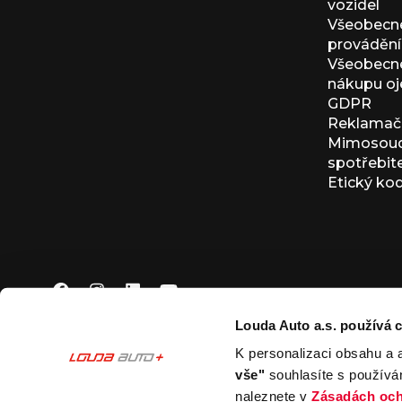
vozidel
Všeobecn
provádění 
Všeobecné
nákupu oj
GDPR
Reklamačn
Mimosoudn
spotřebit
Etický ko
Louda Auto a.s. používá c
K personalizaci obsahu a 
© 2026 Louda Auto a.s.
Všechna práva vyhrazena
vše"
souhlasíte s používá
This site is protected by reCAPTCHA and the Google
Pr
naleznete v
Zásadách och