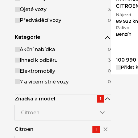
CITROEN
Ojeté vozy
3
Nájezd
Předváděcí vozy
0
89 922 k
Palivo
Benzín
Kategorie
Akční nabídka
0
100 990 
Ihned k odběru
3
Přidat 
Elektromobily
0
7 a vícemístné vozy
0
Značka a model
1
Citroen
Citroen
1