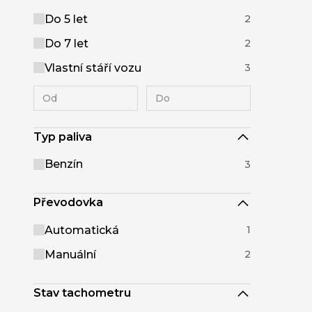
Do 5 let
2
Do 7 let
2
Vlastní stáří vozu
3
Typ paliva
Benzín
3
Převodovka
Automatická
1
Manuální
2
Stav tachometru