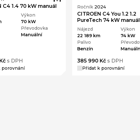
 C4 1.4 70 kW manuál
Ročník
2024
CITROEN C4 You 1.2 1.2
Výkon
PureTech 74 kW manuál
m
70 kW
Převodovka
Nájezd
Výkon
Manuální
22 189 km
74 kW
Palivo
Převodo
Benzín
Manuáln
Kč
s DPH
385 990 Kč
s DPH
k porovnání
Přidat k porovnání