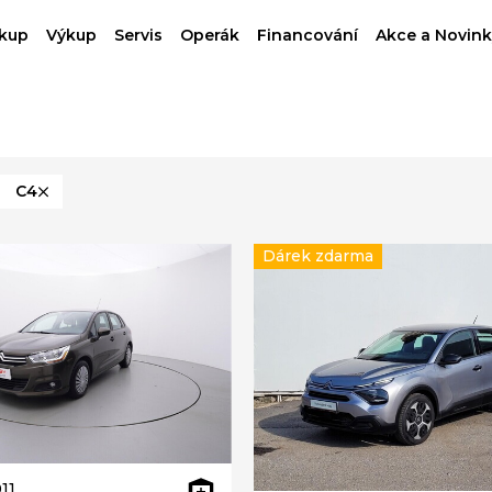
kup
Výkup
Servis
Operák
Financování
Akce a Novink
C4
Dárek zdarma
11