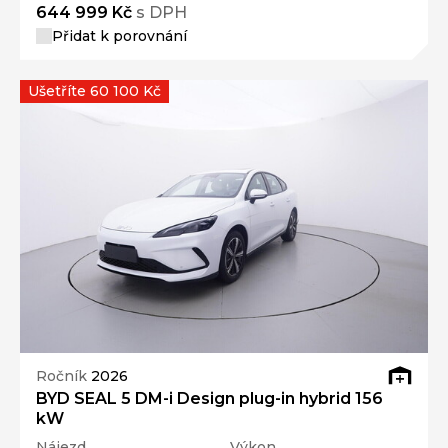
644 999 Kč
s DPH
Přidat k porovnání
Ušetříte 60 100 Kč
Ročník
2026
BYD SEAL 5 DM-i Design plug-in hybrid 156
kW
Nájezd
Výkon