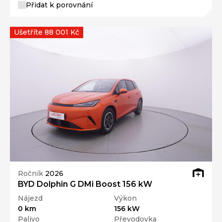
Přidat k porovnání
Ušetříte 88 001 Kč
Ročník
2026
BYD Dolphin G DMi Boost 156 kW
Nájezd
Výkon
0 km
156 kW
Palivo
Převodovka