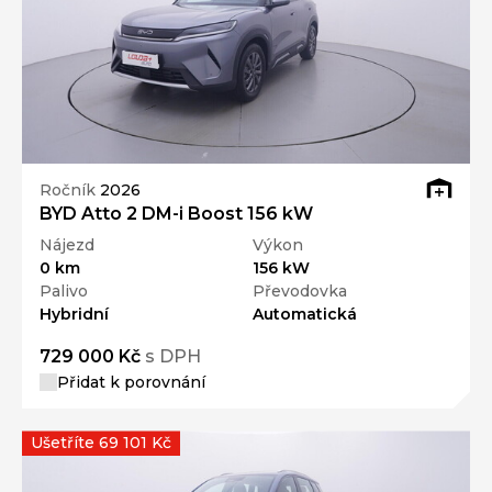
Ročník
2026
BYD Atto 2 DM-i Boost 156 kW
Nájezd
Výkon
0 km
156 kW
Palivo
Převodovka
Hybridní
Automatická
729 000 Kč
s DPH
Přidat k porovnání
Ušetříte 69 101 Kč