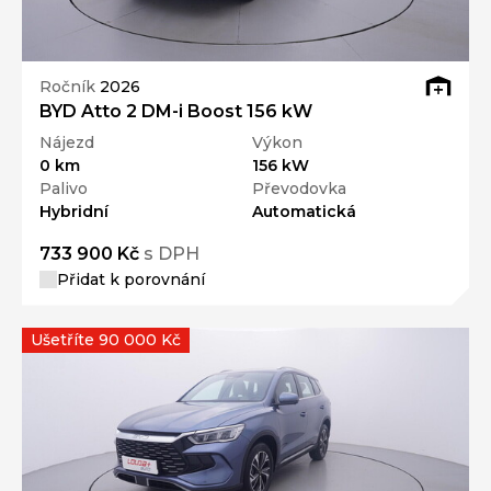
Ročník
2026
BYD Atto 2 DM-i Boost 156 kW
Nájezd
Výkon
0 km
156 kW
Palivo
Převodovka
Hybridní
Automatická
733 900 Kč
s DPH
Přidat k porovnání
Ušetříte 90 000 Kč