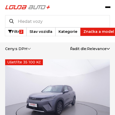
Katalog vozů
12
vozů k dispozici
Filtr
Stav vozidla
Kategorie
Značka a model
2
Ceny:
s DPH
Řadit dle:
Relevance
Ušetříte 35 100 Kč