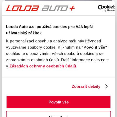
Ročník
2026
BYD Dolphin Surf Comfort 115 kW
Nájezd
Výkon
Louda Auto a.s. používá cookies pro Váš lepší
0 km
115 kW
uživatelský zážitek
Palivo
Převodovka
Elektřina
Automatická
K personalizaci obsahu a analýze naší návštěvnosti
využíváme soubory cookie. Kliknutím na
"Povolit vše"
665 000 Kč
s DPH
souhlasíte s používáním všech souborů cookies a se
Přidat k porovnání
zpracováním osobních údajů. Další informace naleznete
v
Zásadách ochrany osobních údajů
.
Ušetříte 34 100 Kč
Zobrazit detaily
Povolit vše