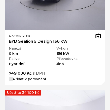
Ročník
2026
BYD Sealion 5 Design 156 kW
Nájezd
Výkon
0 km
156 kW
Palivo
Převodovka
Hybridní
Jiná
749 000 Kč
s DPH
Přidat k porovnání
Ušetříte 34 100 Kč