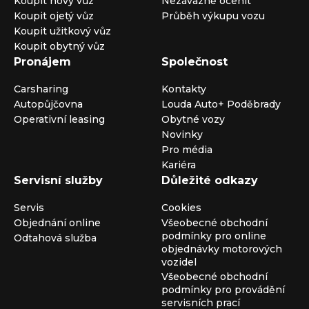
Koupit nový vůz
Nezávazně ocenit
Koupit ojetý vůz
Průběh výkupu vozu
Koupit užitkový vůz
Koupit obytný vůz
Pronájem
Společnost
Carsharing
Kontakty
Autopůjčovna
Louda Auto+ Poděbrady
Operativní leasing
Obytné vozy
Novinky
Pro média
Kariéra
Servisní služby
Důležité odkazy
Servis
Cookies
Objednání online
Všeobecné obchodní
podmínky pro online
Odtahová služba
objednávky motorových
vozidel
Všeobecné obchodní
podmínky pro provádění
servisních prací