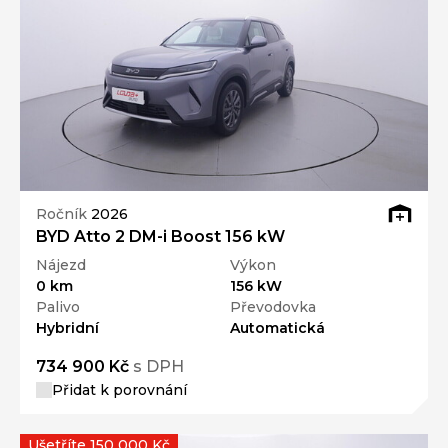
Ročník
2026
BYD Atto 2 DM-i Boost 156 kW
Nájezd
Výkon
0 km
156 kW
Palivo
Převodovka
Hybridní
Automatická
734 900 Kč
s DPH
Přidat k porovnání
Ušetříte 150 000 Kč