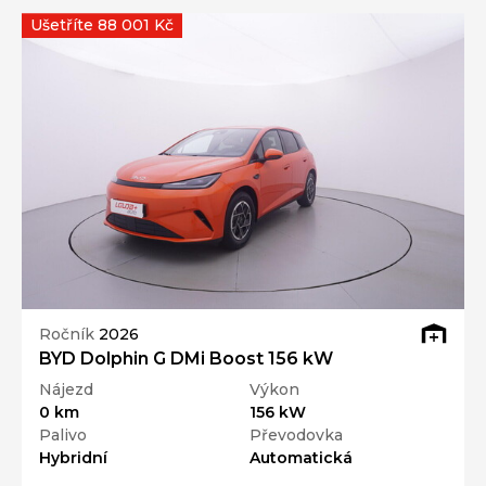
Ušetříte 88 001 Kč
Ročník
2026
BYD Dolphin G DMi Boost 156 kW
Nájezd
Výkon
0 km
156 kW
Palivo
Převodovka
Hybridní
Automatická