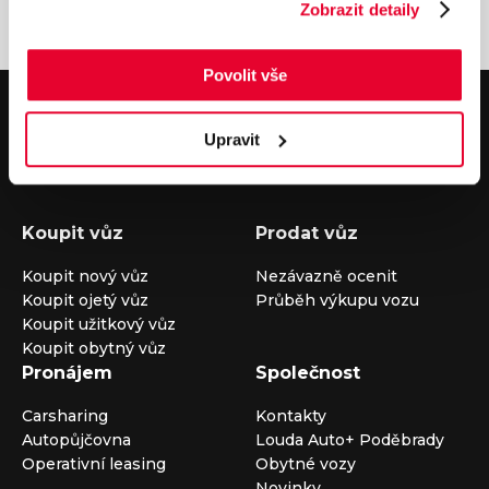
Zobrazit detaily
Povolit vše
V případě dotazů volejte číslo nonstop infolinky
+420 325 400 400
Upravit
nebo nám napište na e-mail
auto@louda.cz
Koupit vůz
Prodat vůz
Koupit nový vůz
Nezávazně ocenit
Koupit ojetý vůz
Průběh výkupu vozu
Koupit užitkový vůz
Koupit obytný vůz
Pronájem
Společnost
Carsharing
Kontakty
Autopůjčovna
Louda Auto+ Poděbrady
Operativní leasing
Obytné vozy
Novinky