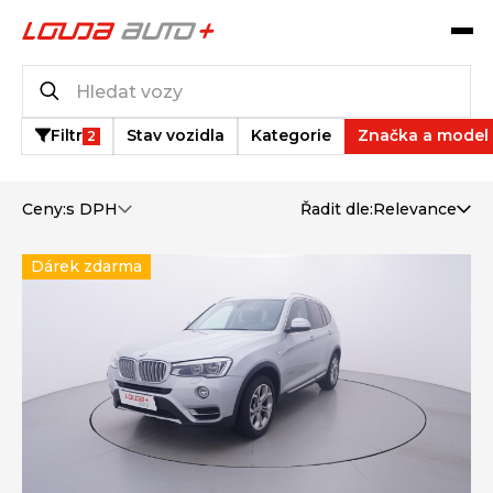
Katalog vozů
2
vozů k dispozici
Filtr
Stav vozidla
Kategorie
Značka a model
2
Ceny:
s DPH
Řadit dle:
Relevance
Dárek zdarma