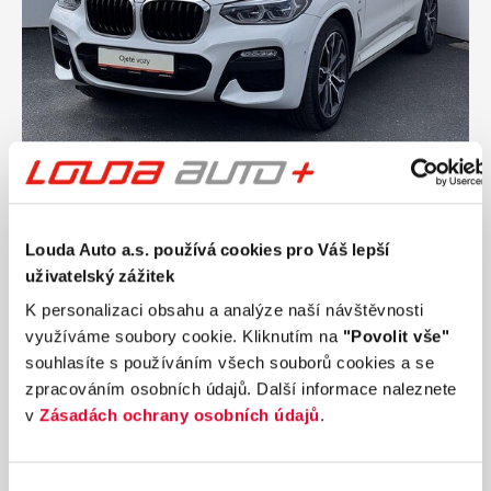
Ročník
2018
BMW X3 M XDrive 3.0 Twin Power Turbo 195
kW automat
Louda Auto a.s. používá cookies pro Váš lepší
Nájezd
Výkon
uživatelský zážitek
147 771 km
195 kW
K personalizaci obsahu a analýze naší návštěvnosti
Palivo
Převodovka
využíváme soubory cookie. Kliknutím na
"Povolit vše"
Diesel
Automatická
souhlasíte s používáním všech souborů cookies a se
631 990 Kč
s DPH
zpracováním osobních údajů. Další informace naleznete
Přidat k porovnání
v
Zásadách ochrany osobních údajů
.