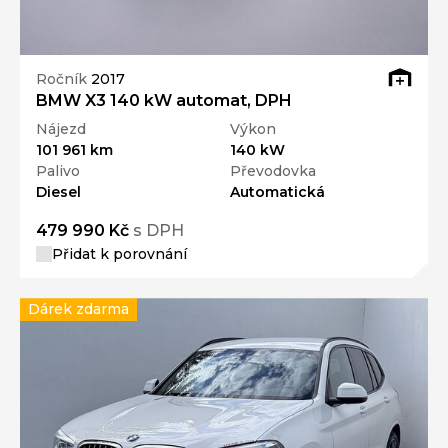
Ročník
2017
BMW X3 140 kW automat, DPH
Nájezd
Výkon
101 961 km
140 kW
Palivo
Převodovka
Diesel
Automatická
479 990 Kč
s DPH
Přidat k porovnání
Dárek zdarma