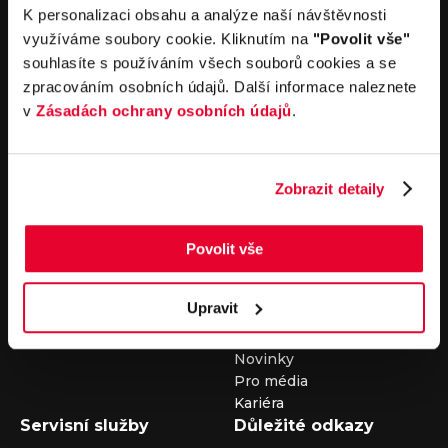
V případě dotazů volejte číslo nonstop infolinky
K personalizaci obsahu a analýze naší návštěvnosti
+420 325 400 400
využíváme soubory cookie. Kliknutím na
"Povolit vše"
nebo nám napište na e-mail
auto@louda.cz
souhlasíte s používáním všech souborů cookies a se
zpracováním osobních údajů. Další informace naleznete
v
Zásadách ochrany osobních údajů
.
Koupit vůz
Prodat vůz
Koupit nový vůz
Nezávazně ocenit
Koupit ojetý vůz
Průběh výkupu vozu
Zobrazit detaily
Koupit užitkový vůz
Koupit obytný vůz
Povolit vše
Pronájem
Společnost
Carsharing
Kontakty
Upravit
Autopůjčovna
Louda Auto+ Poděbrady
Operativní leasing
Obytné vozy
Novinky
Pro média
Kariéra
Servisní služby
Důležité odkazy