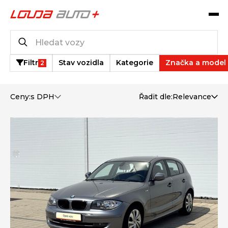
Katalog vozů
1
vozů k dispozici
Filtr
Stav vozidla
Kategorie
Značka a model
2
Ceny:
s DPH
Řadit dle:
Relevance