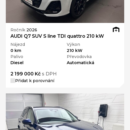
Ročník
2026
AUDI Q7 SUV S line TDI quattro 210 kW
Nájezd
Výkon
0 km
210 kW
Palivo
Převodovka
Diesel
Automatická
2 199 000 Kč
s DPH
Přidat k porovnání