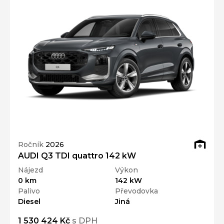
Ročník
2026
AUDI Q3 TDI quattro 142 kW
Nájezd
Výkon
0 km
142 kW
Palivo
Převodovka
Diesel
Jiná
1 530 424 Kč
s DPH