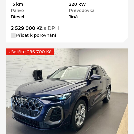
15 km
220 kW
Palivo
Převodovka
Diesel
Jiná
2 529 000 Kč
s DPH
Přidat k porovnání
Ušetříte 296 700 Kč