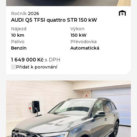
Ročník
2026
AUDI Q5 TFSI quattro STR 150 kW
Nájezd
Výkon
10 km
150 kW
Palivo
Převodovka
Benzín
Automatická
1 649 000 Kč
s DPH
Přidat k porovnání