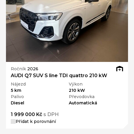
Ročník
2026
AUDI Q7 SUV S line TDI quattro 210 kW
Nájezd
Výkon
5 km
210 kW
Palivo
Převodovka
Diesel
Automatická
1 999 000 Kč
s DPH
Přidat k porovnání