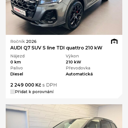
Ročník
2026
AUDI Q7 SUV S line TDI quattro 210 kW
Nájezd
Výkon
0 km
210 kW
Palivo
Převodovka
Diesel
Automatická
2 249 000 Kč
s DPH
Přidat k porovnání