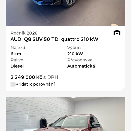
Ročník
2026
AUDI Q8 SUV 50 TDI quattro 210 kW
Nájezd
Výkon
6 km
210 kW
Palivo
Převodovka
Diesel
Automatická
2 249 000 Kč
s DPH
Přidat k porovnání