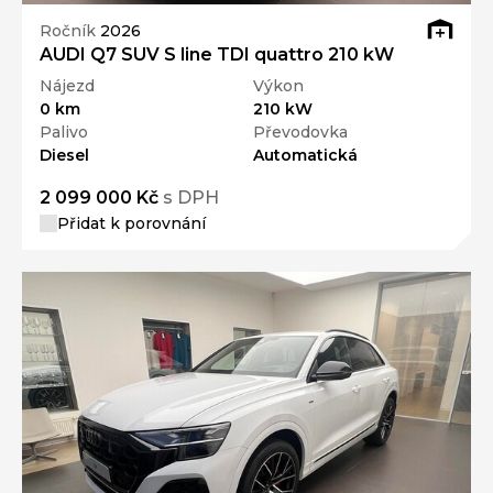
Ročník
2026
AUDI Q7 SUV S line TDI quattro 210 kW
Nájezd
Výkon
0 km
210 kW
Palivo
Převodovka
Diesel
Automatická
2 099 000 Kč
s DPH
Přidat k porovnání