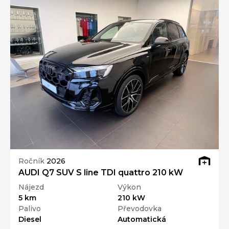
Ročník
2026
AUDI Q7 SUV S line TDI quattro 210 kW
Nájezd
Výkon
5 km
210 kW
Palivo
Převodovka
Diesel
Automatická