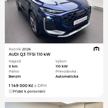
Ročník
2026
AUDI Q3 TFSI 110 kW
Nájezd
Výkon
0 km
110 kW
Palivo
Převodovka
Benzín
Automatická
1 149 000 Kč
s DPH
Přidat k porovnání