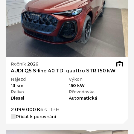
Ročník
2026
AUDI Q5 S-line 40 TDI quattro STR 150 kW
Nájezd
Výkon
13 km
150 kW
Palivo
Převodovka
Diesel
Automatická
2 099 000 Kč
s DPH
Přidat k porovnání