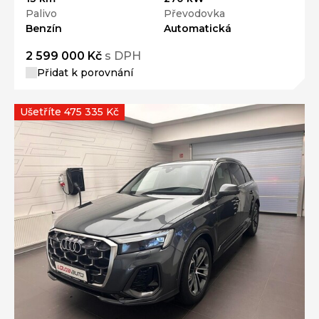
Palivo
Převodovka
Benzín
Automatická
2 599 000 Kč
s DPH
Přidat k porovnání
Ušetříte 475 335 Kč