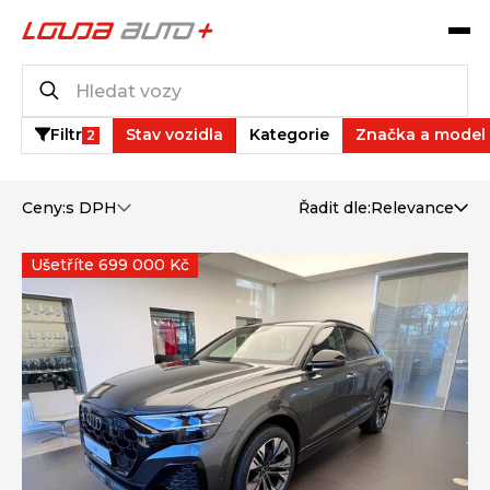
Katalog vozů
37
vozů k dispozici
Filtr
Stav vozidla
Kategorie
Značka a model
2
Ceny:
s DPH
Řadit dle:
Relevance
Ušetříte 699 000 Kč