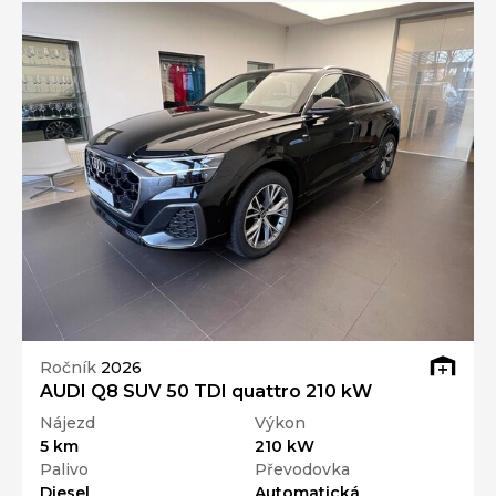
Ročník
2026
AUDI Q8 SUV 50 TDI quattro 210 kW
Nájezd
Výkon
5 km
210 kW
Palivo
Převodovka
Diesel
Automatická