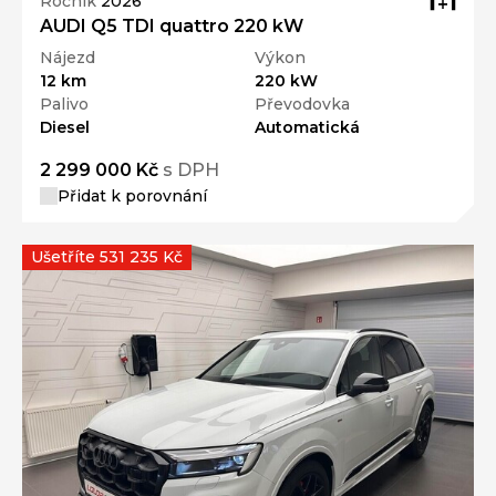
Ročník
2026
AUDI Q5 TDI quattro 220 kW
Nájezd
Výkon
12 km
220 kW
Palivo
Převodovka
Diesel
Automatická
2 299 000 Kč
s DPH
Přidat k porovnání
Ušetříte 531 235 Kč