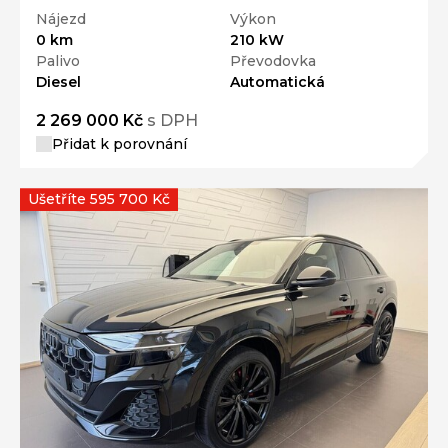
Nájezd
Výkon
0 km
210 kW
Palivo
Převodovka
Diesel
Automatická
2 269 000 Kč
s DPH
Přidat k porovnání
Ušetříte 595 700 Kč