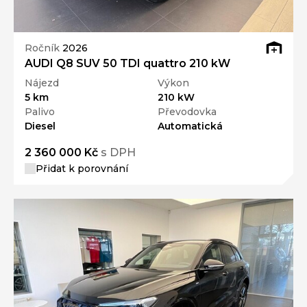
Ročník
2026
AUDI Q8 SUV 50 TDI quattro 210 kW
Nájezd
Výkon
5 km
210 kW
Palivo
Převodovka
Diesel
Automatická
2 360 000 Kč
s DPH
Přidat k porovnání