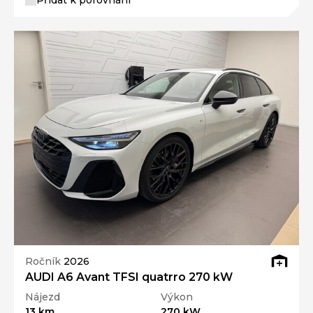
Přidat k porovnání
Ročník
2026
AUDI A6 Avant TFSI quatrro 270 kW
Nájezd
Výkon
13 km
270 kW