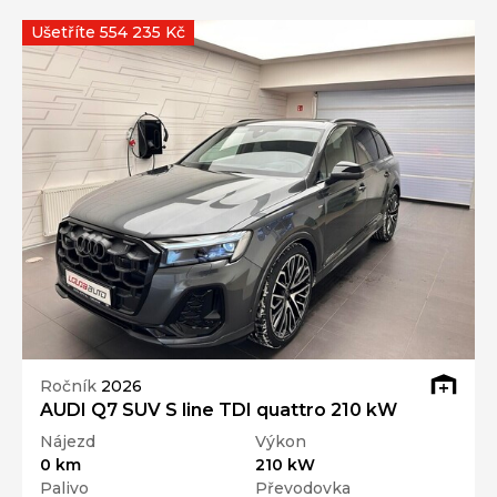
Ušetříte 554 235 Kč
Ročník
2026
AUDI Q7 SUV S line TDI quattro 210 kW
Nájezd
Výkon
0 km
210 kW
Palivo
Převodovka