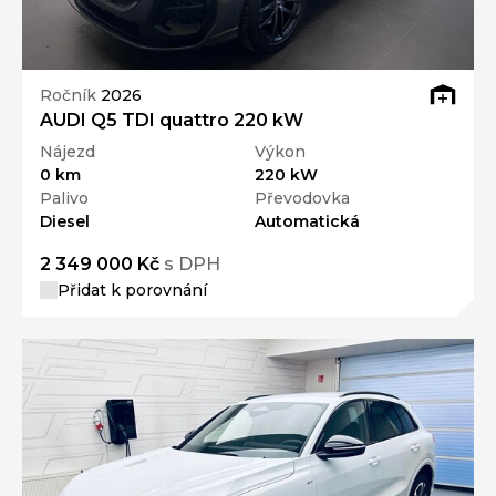
Ročník
2026
AUDI Q5 TDI quattro 220 kW
Nájezd
Výkon
0 km
220 kW
Palivo
Převodovka
Diesel
Automatická
2 349 000 Kč
s DPH
Přidat k porovnání