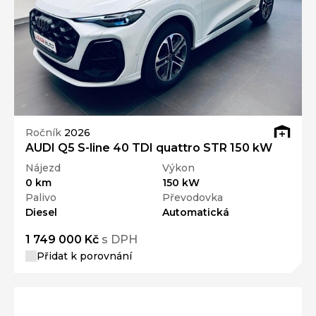
Ročník
2026
AUDI Q5 S-line 40 TDI quattro STR 150 kW
Nájezd
Výkon
0 km
150 kW
Palivo
Převodovka
Diesel
Automatická
1 749 000 Kč
s DPH
Přidat k porovnání