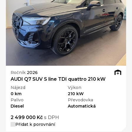
Ročník
2026
AUDI Q7 SUV S line TDI quattro 210 kW
Nájezd
Výkon
0 km
210 kW
Palivo
Převodovka
Diesel
Automatická
2 499 000 Kč
s DPH
Přidat k porovnání