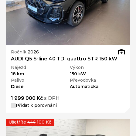
Ročník
2026
AUDI Q5 S-line 40 TDI quattro STR 150 kW
Nájezd
Výkon
18 km
150 kW
Palivo
Převodovka
Diesel
Automatická
1 999 000 Kč
s DPH
Přidat k porovnání
Ušetříte 444 100 Kč