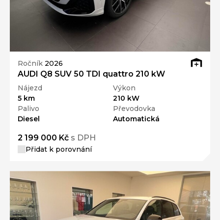
Ročník
2026
AUDI Q8 SUV 50 TDI quattro 210 kW
Nájezd
Výkon
5 km
210 kW
Palivo
Převodovka
Diesel
Automatická
2 199 000 Kč
s DPH
Přidat k porovnání