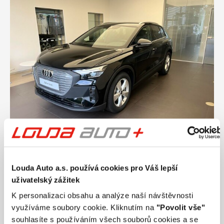
Ročník
2026
Louda Auto a.s. používá cookies pro Váš lepší
AUDI Q4 40 e-tron 150 kW
uživatelský zážitek
Nájezd
Výkon
45 000 km
150 kW
K personalizaci obsahu a analýze naší návštěvnosti
Palivo
Převodovka
využíváme soubory cookie. Kliknutím na
"Povolit vše"
Elektřina
Jiná
souhlasíte s používáním všech souborů cookies a se