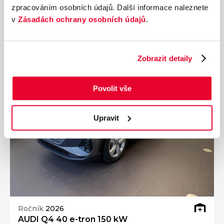
zpracováním osobních údajů. Další informace naleznete
999 000 Kč
s DPH
v
Zásadách ochrany osobních údajů
.
Přidat k porovnání
Zobrazit detaily
Povolit vše
Upravit
Ročník
2026
AUDI Q4 40 e-tron 150 kW