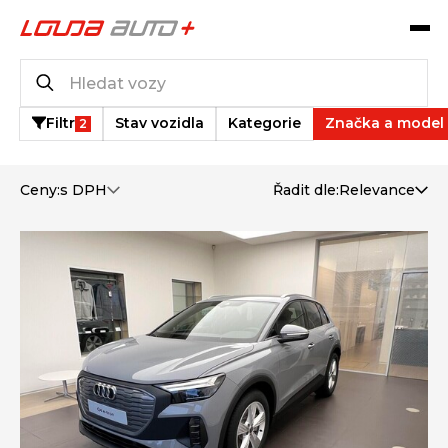
Katalog vozů
4
vozů k dispozici
Filtr
Stav vozidla
Kategorie
Značka a model
2
Ceny:
s DPH
Řadit dle:
Relevance