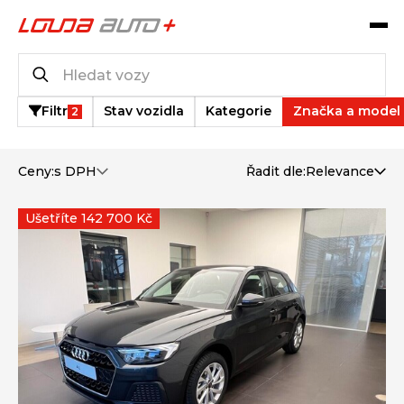
Katalog vozů
1
vozů k dispozici
Filtr
Stav vozidla
Kategorie
Značka a model
2
Ceny:
s DPH
Řadit dle:
Relevance
Ušetříte 142 700 Kč