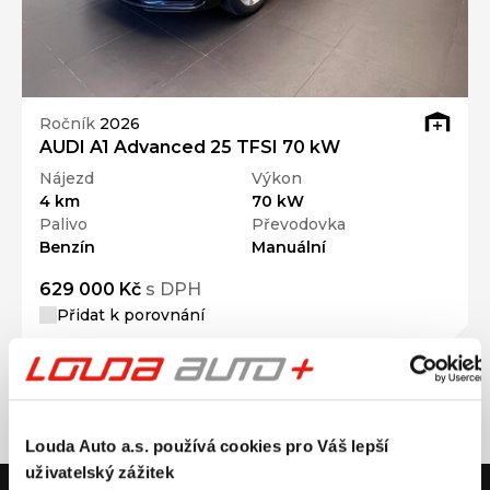
Ročník
2026
AUDI A1 Advanced 25 TFSI 70 kW
Nájezd
Výkon
4 km
70 kW
Palivo
Převodovka
Benzín
Manuální
629 000 Kč
s DPH
Přidat k porovnání
Louda Auto a.s. používá cookies pro Váš lepší
uživatelský zážitek