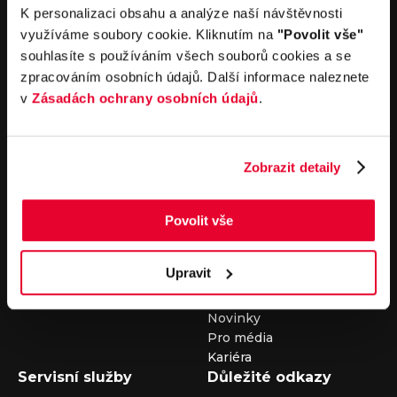
V případě dotazů volejte číslo nonstop infolinky
K personalizaci obsahu a analýze naší návštěvnosti
+420 325 400 400
využíváme soubory cookie. Kliknutím na
"Povolit vše"
nebo nám napište na e-mail
auto@louda.cz
souhlasíte s používáním všech souborů cookies a se
zpracováním osobních údajů. Další informace naleznete
v
Zásadách ochrany osobních údajů
.
Koupit vůz
Prodat vůz
Koupit nový vůz
Nezávazně ocenit
Koupit ojetý vůz
Průběh výkupu vozu
Zobrazit detaily
Koupit užitkový vůz
Koupit obytný vůz
Povolit vše
Pronájem
Společnost
Carsharing
Kontakty
Upravit
Autopůjčovna
Louda Auto+ Poděbrady
Operativní leasing
Obytné vozy
Novinky
Pro média
Kariéra
Servisní služby
Důležité odkazy