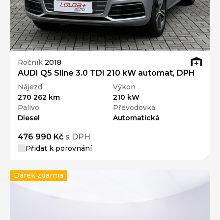
Ročník
2018
AUDI Q5 Sline 3.0 TDI 210 kW automat, DPH
Nájezd
Výkon
270 262 km
210 kW
Palivo
Převodovka
Diesel
Automatická
476 990 Kč
s DPH
Přidat k porovnání
Dárek zdarma