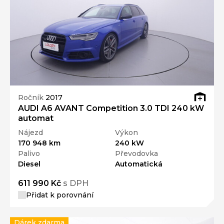
Ročník
2017
AUDI A6 AVANT Competition 3.0 TDI 240 kW
automat
Nájezd
Výkon
170 948 km
240 kW
Palivo
Převodovka
Diesel
Automatická
611 990 Kč
s DPH
Přidat k porovnání
Dárek zdarma