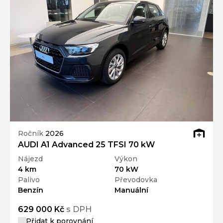
Ročník
2026
AUDI A1 Advanced 25 TFSI 70 kW
Nájezd
Výkon
4 km
70 kW
Palivo
Převodovka
Benzín
Manuální
629 000 Kč
s DPH
Přidat k porovnání