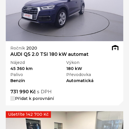
Ročník
2020
AUDI Q5 2.0 TSI 180 kW automat
Nájezd
Výkon
45 360 km
180 kW
Palivo
Převodovka
Benzín
Automatická
731 990 Kč
s DPH
Přidat k porovnání
Ušetříte 142 700 Kč