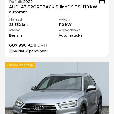
Ročník
2022
AUDI A3 SPORTBACK S-line 1.5 TSI 110 kW
automat
Nájezd
Výkon
25 552 km
110 kW
Palivo
Převodovka
Benzín
Automatická
607 990 Kč
s DPH
Přidat k porovnání
Dárek zdarma