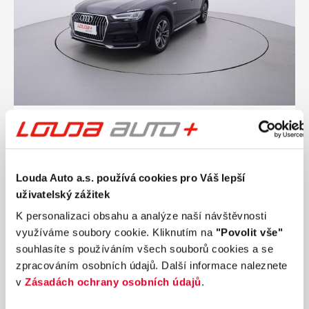
Ročník
2018
AUDI A4 ALLROAD QUATTRO 2.0 140 kW
automat
Nájezd
Výkon
Louda Auto a.s. používá cookies pro Váš lepší
182 074 km
140 kW
uživatelský zážitek
Palivo
Převodovka
Diesel
Automatická
K personalizaci obsahu a analýze naší návštěvnosti
využíváme soubory cookie. Kliknutím na
"Povolit vše"
435 990 Kč
s DPH
souhlasíte s používáním všech souborů cookies a se
Přidat k porovnání
zpracováním osobních údajů. Další informace naleznete
v
Zásadách ochrany osobních údajů
.
Dárek zdarma