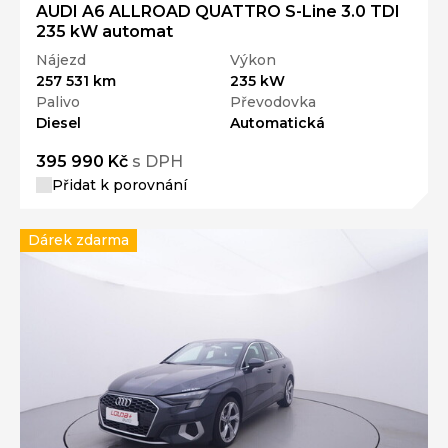
AUDI A6 ALLROAD QUATTRO S-Line 3.0 TDI
235 kW automat
Nájezd
Výkon
257 531 km
235 kW
Palivo
Převodovka
Diesel
Automatická
395 990 Kč
s DPH
Přidat k porovnání
Dárek zdarma