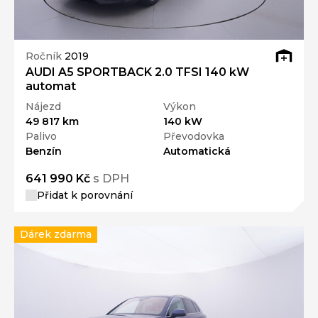
Ročník
2019
AUDI A5 SPORTBACK 2.0 TFSI 140 kW
automat
Nájezd
Výkon
49 817 km
140 kW
Palivo
Převodovka
Benzín
Automatická
641 990 Kč
s DPH
Přidat k porovnání
Dárek zdarma