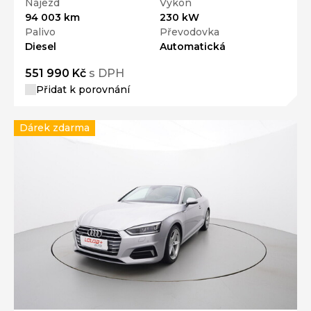
Nájezd
Výkon
94 003 km
230 kW
Palivo
Převodovka
Diesel
Automatická
551 990 Kč
s DPH
Přidat k porovnání
Dárek zdarma