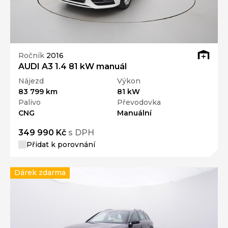
Ročník
2016
AUDI A3 1.4 81 kW manuál
Nájezd
Výkon
83 799 km
81 kW
Palivo
Převodovka
CNG
Manuální
349 990 Kč
s DPH
Přidat k porovnání
Dárek zdarma