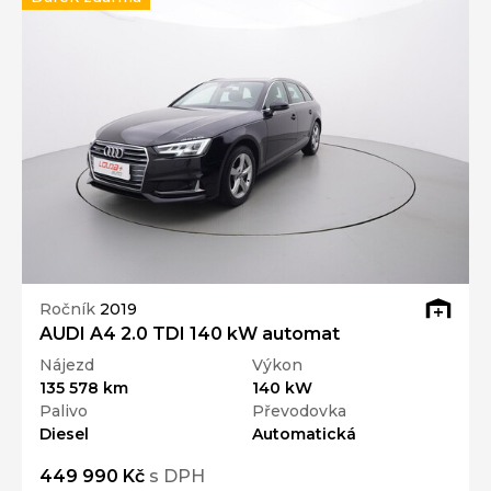
Ročník
2019
AUDI A4 2.0 TDI 140 kW automat
Nájezd
Výkon
135 578 km
140 kW
Palivo
Převodovka
Diesel
Automatická
449 990 Kč
s DPH