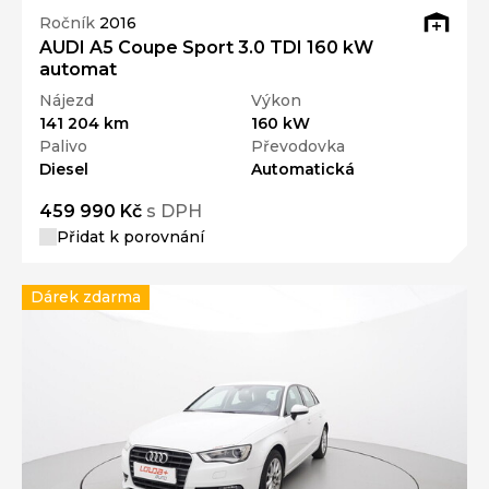
Ročník
2016
AUDI A5 Coupe Sport 3.0 TDI 160 kW
automat
Nájezd
Výkon
141 204 km
160 kW
Palivo
Převodovka
Diesel
Automatická
459 990 Kč
s DPH
Přidat k porovnání
Dárek zdarma