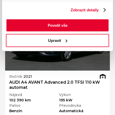
Zobrazit detaily
Povolit vše
Upravit
Ročník
2021
AUDI A4 AVANT Advanced 2.0 TFSI 110 kW
automat
Nájezd
Výkon
102 390 km
195 kW
Palivo
Převodovka
Benzín
Automatická