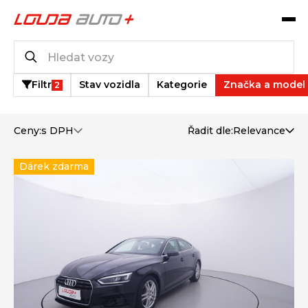
Katalog vozů
42
vozů k dispozici
Filtr
Stav vozidla
Kategorie
Značka a model
2
Ceny:
s DPH
Řadit dle:
Relevance
Dárek zdarma