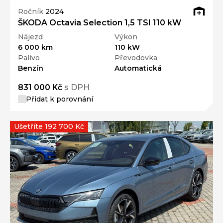
Ročník
2024
ŠKODA Octavia Selection 1,5 TSI 110 kW
Nájezd
Výkon
6 000 km
110 kW
Palivo
Převodovka
Benzín
Automatická
831 000 Kč
s DPH
Přidat k porovnání
Ušetříte 192 700 Kč