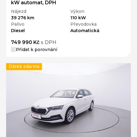
kW automat, DPH
Nájezd
Výkon
39 276 km
110 kW
Palivo
Převodovka
Diesel
Automatická
749 990 Kč
s DPH
Přidat k porovnání
Dárek zdarma