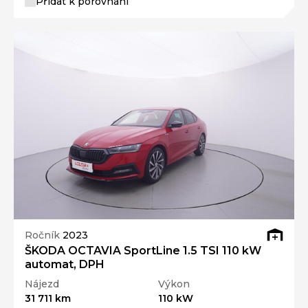
Přidat k porovnání
Ročník
2023
ŠKODA OCTAVIA SportLine 1.5 TSI 110 kW
automat, DPH
Nájezd
Výkon
31 711 km
110 kW