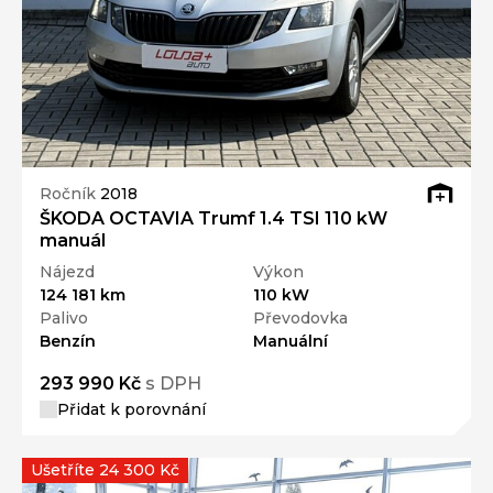
Ročník
2018
ŠKODA OCTAVIA Trumf 1.4 TSI 110 kW
manuál
Nájezd
Výkon
124 181 km
110 kW
Palivo
Převodovka
Benzín
Manuální
293 990 Kč
s DPH
Přidat k porovnání
Ušetříte 24 300 Kč