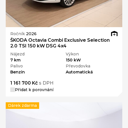
Ročník
2026
ŠKODA Octavia Combi Exclusive Selection
2.0 TSI 150 kW DSG 4x4
Nájezd
Výkon
7 km
150 kW
Palivo
Převodovka
Benzín
Automatická
1 161 700 Kč
s DPH
Přidat k porovnání
Dárek zdarma