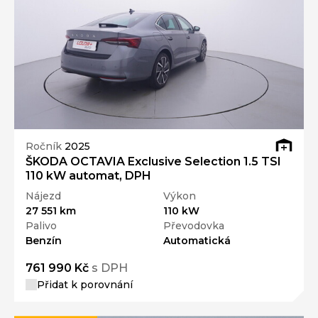
Ročník
2025
ŠKODA OCTAVIA Exclusive Selection 1.5 TSI
110 kW automat, DPH
Nájezd
Výkon
27 551 km
110 kW
Palivo
Převodovka
Benzín
Automatická
761 990 Kč
s DPH
Přidat k porovnání