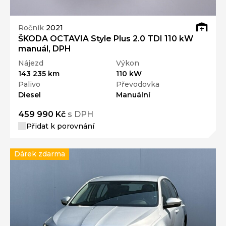
Ročník
2021
ŠKODA OCTAVIA Style Plus 2.0 TDI 110 kW
manuál, DPH
Nájezd
Výkon
143 235 km
110 kW
Palivo
Převodovka
Diesel
Manuální
459 990 Kč
s DPH
Přidat k porovnání
Dárek zdarma