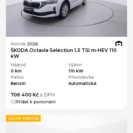
Ročník
2026
ŠKODA Octavia Selection 1,5 TSI m-HEV 110
kW
Nájezd
Výkon
0 km
110 kW
Palivo
Převodovka
Benzín
Automatická
706 400 Kč
s DPH
Přidat k porovnání
Dárek zdarma