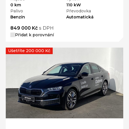
0 km
110 kW
Palivo
Převodovka
Benzín
Automatická
849 000 Kč
s DPH
Přidat k porovnání
Ušetříte 200 000 Kč