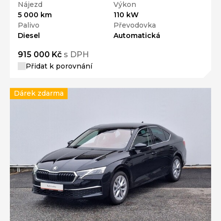
Nájezd
Výkon
5 000 km
110 kW
Palivo
Převodovka
Diesel
Automatická
915 000 Kč
s DPH
Přidat k porovnání
Dárek zdarma