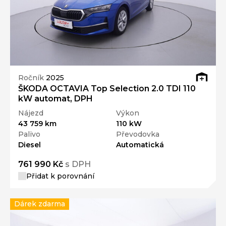
Ročník
2025
ŠKODA OCTAVIA Top Selection 2.0 TDI 110
kW automat, DPH
Nájezd
Výkon
43 759 km
110 kW
Palivo
Převodovka
Diesel
Automatická
761 990 Kč
s DPH
Přidat k porovnání
Dárek zdarma