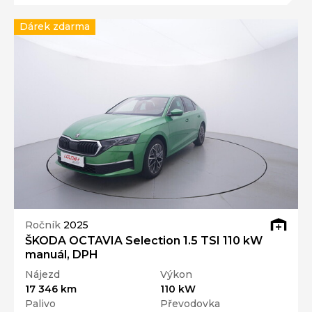
Dárek zdarma
Ročník
2025
ŠKODA OCTAVIA Selection 1.5 TSI 110 kW
manuál, DPH
Nájezd
Výkon
17 346 km
110 kW
Palivo
Převodovka