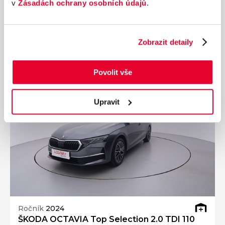
v
Zásadách ochrany osobních údajů
.
Diesel
Automatická
361 990 Kč
s DPH
Přidat k porovnání
Zobrazit detaily
Povolit vše
Upravit
Ročník
2024
ŠKODA OCTAVIA Top Selection 2.0 TDI 110