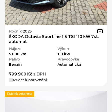
Ročník
2025
ŠKODA Octavia Sportline 1,5 TSI 110 kW 7st.
automat
Nájezd
Výkon
5 000 km
110 kW
Palivo
Převodovka
Benzín
Automatická
799 900 Kč
s DPH
Přidat k porovnání
Dárek zdarma