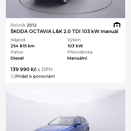
Ročník
2012
ŠKODA OCTAVIA L&K 2.0 TDI 103 kW manuál
Nájezd
Výkon
254 815 km
103 kW
Palivo
Převodovka
Diesel
Manuální
139 990 Kč
s DPH
Přidat k porovnání