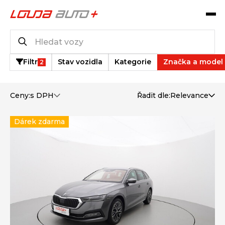
Katalog vozů
371
vozů k dispozici
Filtr
Stav vozidla
Kategorie
Značka a model
2
Ceny:
s DPH
Řadit dle:
Relevance
Dárek zdarma