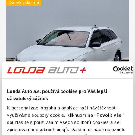
Dárek zdarma
Louda Auto a.s. používá cookies pro Váš lepší
uživatelský zážitek
Ročník
2021
ŠKODA OCTAVIA Style 2.0 TDI 110 kW
K personalizaci obsahu a analýze naší návštěvnosti
automat, DPH
využíváme soubory cookie. Kliknutím na
"Povolit vše"
Nájezd
Výkon
souhlasíte s používáním všech souborů cookies a se
224 213 km
110 kW
zpracováním osobních údajů. Další informace naleznete
Palivo
Převodovka