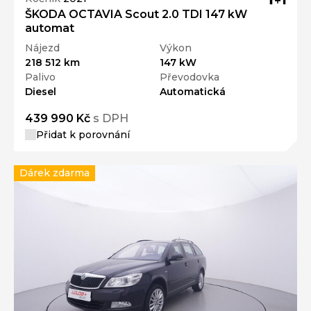
ŠKODA OCTAVIA Scout 2.0 TDI 147 kW
automat
Nájezd
Výkon
218 512 km
147 kW
Palivo
Převodovka
Diesel
Automatická
439 990 Kč
s DPH
Přidat k porovnání
Dárek zdarma