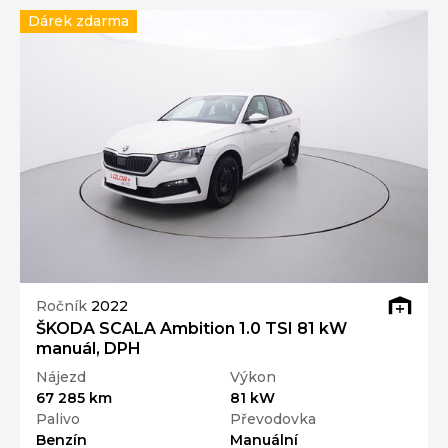
Dárek zdarma
Ročník
2022
ŠKODA SCALA Ambition 1.0 TSI 81 kW
manuál, DPH
Nájezd
Výkon
67 285 km
81 kW
Palivo
Převodovka
Benzín
Manuální