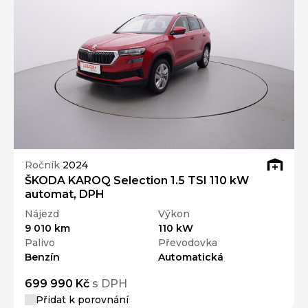
Ročník
2024
ŠKODA KAROQ Selection 1.5 TSI 110 kW
automat, DPH
Nájezd
Výkon
9 010 km
110 kW
Palivo
Převodovka
Benzín
Automatická
699 990 Kč
s DPH
Přidat k porovnání