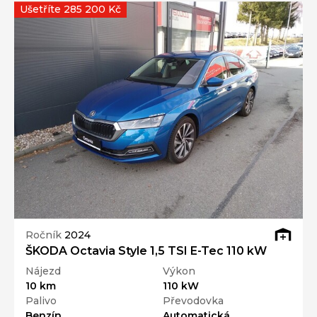
Ušetříte 285 200 Kč
Ročník
2024
ŠKODA Octavia Style 1,5 TSI E-Tec 110 kW
Nájezd
Výkon
10 km
110 kW
Palivo
Převodovka
Benzín
Automatická