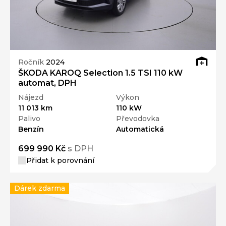
Ročník
2024
ŠKODA KAROQ Selection 1.5 TSI 110 kW
automat, DPH
Nájezd
Výkon
11 013 km
110 kW
Palivo
Převodovka
Benzín
Automatická
699 990 Kč
s DPH
Přidat k porovnání
Dárek zdarma