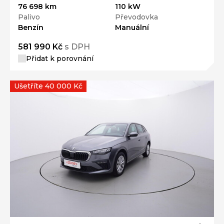
76 698 km
110 kW
Palivo
Převodovka
Benzín
Manuální
581 990 Kč
s DPH
Přidat k porovnání
Ušetříte 40 000 Kč