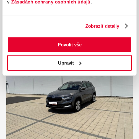
30 356 km
110 kW
v
Zásadách ochrany osobních údajů
.
Palivo
Převodovka
Benzín
Automatická
479 990 Kč
s DPH
Zobrazit detaily
Přidat k porovnání
Povolit vše
Upravit