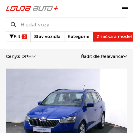
Katalog vozů
1 231
vozů k dispozici
Filtr
Stav vozidla
Kategorie
Značka a model
2
Ceny:
s DPH
Řadit dle:
Relevance