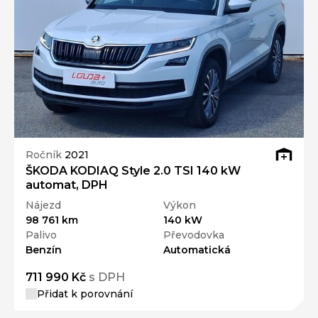
Ročník
2021
ŠKODA KODIAQ Style 2.0 TSI 140 kW
automat, DPH
Nájezd
Výkon
98 761 km
140 kW
Palivo
Převodovka
Benzín
Automatická
711 990 Kč
s DPH
Přidat k porovnání