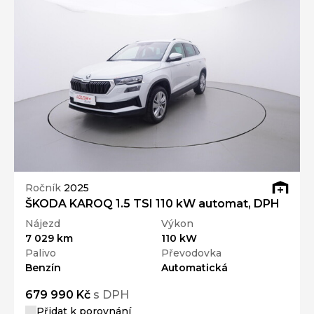
Ročník
2025
ŠKODA KAROQ 1.5 TSI 110 kW automat, DPH
Nájezd
Výkon
7 029 km
110 kW
Palivo
Převodovka
Benzín
Automatická
679 990 Kč
s DPH
Přidat k porovnání