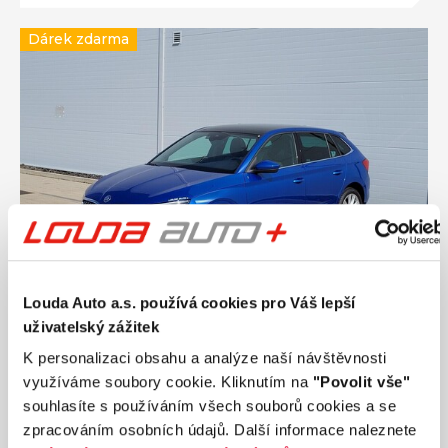
Dárek zdarma
Louda Auto a.s. používá cookies pro Váš lepší
uživatelský zážitek
Ročník
2023
K personalizaci obsahu a analýze naší návštěvnosti
ŠKODA SCALA Style 1.5 TSI 110 kW automat,
využíváme soubory cookie. Kliknutím na
"Povolit vše"
DPH
souhlasíte s používáním všech souborů cookies a se
Nájezd
Výkon
zpracováním osobních údajů. Další informace naleznete