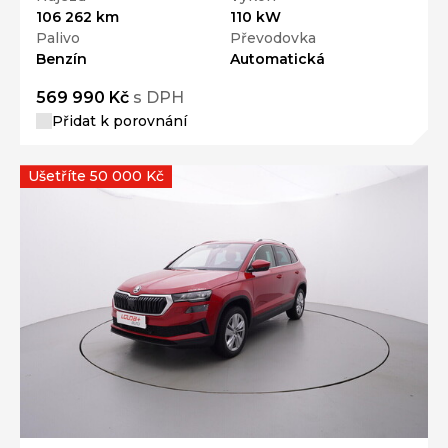
106 262 km
110 kW
Palivo
Převodovka
Benzín
Automatická
569 990 Kč
s DPH
Přidat k porovnání
Ušetříte 50 000 Kč