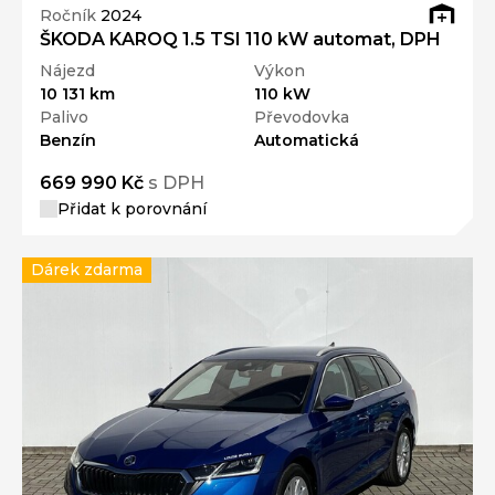
Ročník
2024
ŠKODA KAROQ 1.5 TSI 110 kW automat, DPH
Nájezd
Výkon
10 131 km
110 kW
Palivo
Převodovka
Benzín
Automatická
669 990 Kč
s DPH
Přidat k porovnání
Dárek zdarma