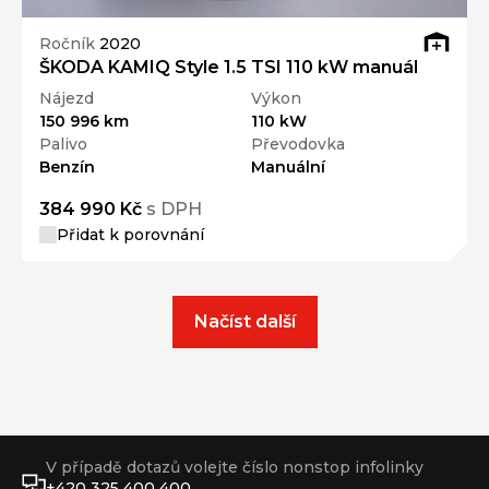
Ročník
2020
ŠKODA KAMIQ Style 1.5 TSI 110 kW manuál
Nájezd
Výkon
150 996 km
110 kW
Palivo
Převodovka
Benzín
Manuální
384 990 Kč
s DPH
Přidat k porovnání
Načíst další
V případě dotazů volejte číslo nonstop infolinky
+420 325 400 400