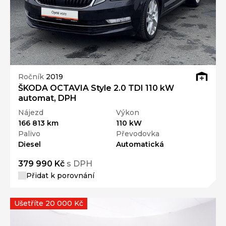
Ročník
2019
ŠKODA OCTAVIA Style 2.0 TDI 110 kW
automat, DPH
Nájezd
Výkon
166 813 km
110 kW
Palivo
Převodovka
Diesel
Automatická
379 990 Kč
s DPH
Přidat k porovnání
Ušetříte 20 000 Kč