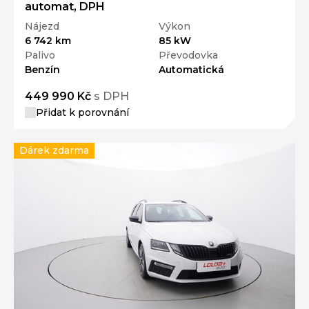
automat, DPH
Nájezd
Výkon
6 742 km
85 kW
Palivo
Převodovka
Benzín
Automatická
449 990 Kč
s DPH
Přidat k porovnání
Dárek zdarma