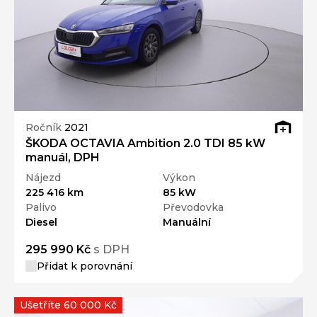
Ročník
2021
ŠKODA OCTAVIA Ambition 2.0 TDI 85 kW
manuál, DPH
Nájezd
Výkon
225 416 km
85 kW
Palivo
Převodovka
Diesel
Manuální
295 990 Kč
s DPH
Přidat k porovnání
Ušetříte 60 000 Kč