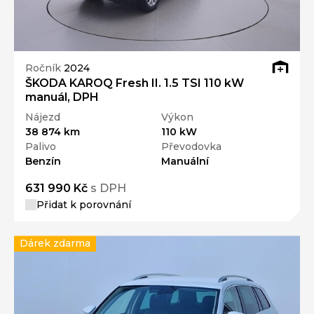
Ročník
2024
ŠKODA KAROQ Fresh II. 1.5 TSI 110 kW
manuál, DPH
Nájezd
Výkon
38 874 km
110 kW
Palivo
Převodovka
Benzín
Manuální
631 990 Kč
s DPH
Přidat k porovnání
Dárek zdarma