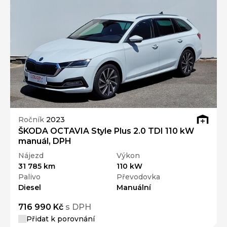
Ročník
2023
ŠKODA OCTAVIA Style Plus 2.0 TDI 110 kW
manuál, DPH
Nájezd
Výkon
31 785 km
110 kW
Palivo
Převodovka
Diesel
Manuální
716 990 Kč
s DPH
Přidat k porovnání