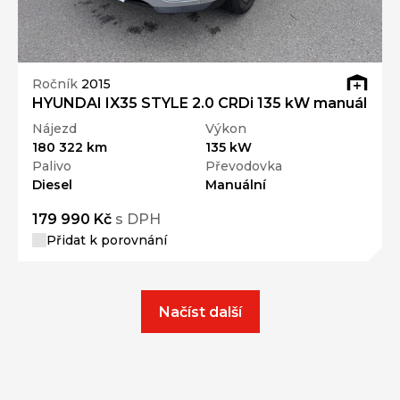
Ročník
2015
HYUNDAI IX35 STYLE 2.0 CRDi 135 kW manuál
Nájezd
Výkon
180 322 km
135 kW
Palivo
Převodovka
Diesel
Manuální
179 990 Kč
s DPH
Přidat k porovnání
Načíst další