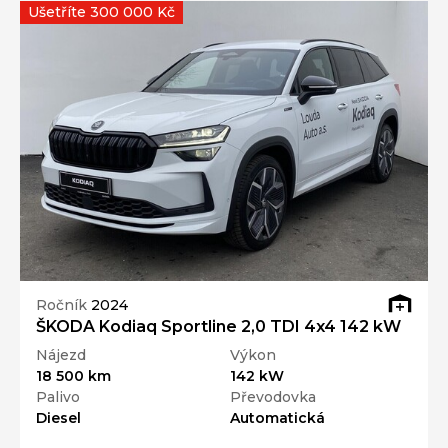
Ušetříte 300 000 Kč
Ročník
2024
ŠKODA Kodiaq Sportline 2,0 TDI 4x4 142 kW
Nájezd
Výkon
18 500 km
142 kW
Palivo
Převodovka
Diesel
Automatická