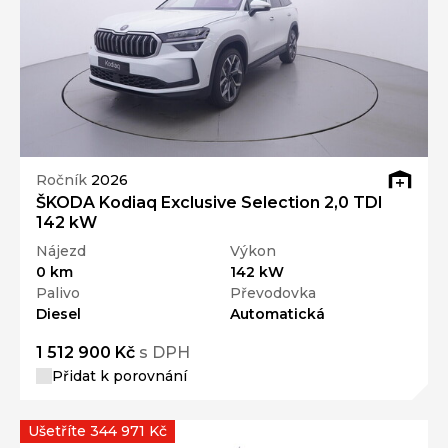
Ročník
2026
ŠKODA Kodiaq Exclusive Selection 2,0 TDI
142 kW
Nájezd
Výkon
0 km
142 kW
Palivo
Převodovka
Diesel
Automatická
1 512 900 Kč
s DPH
Přidat k porovnání
Ušetříte 344 971 Kč