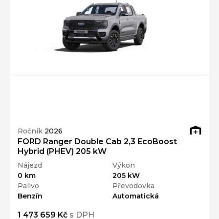
Ročník
2026
FORD Ranger Double Cab 2,3 EcoBoost
Hybrid (PHEV) 205 kW
Nájezd
Výkon
0 km
205 kW
Palivo
Převodovka
Benzín
Automatická
1 473 659 Kč
s DPH