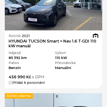
Ročník
2021
HYUNDAI TUCSON Smart + Nav 1.6 T-GDI 110
kW manuál
Nájezd
Výkon
85 392 km
110 kW
Palivo
Převodovka
Benzín
Manuální
456 990 Kč
s DPH
Přidat k porovnání
Dárek zdarma