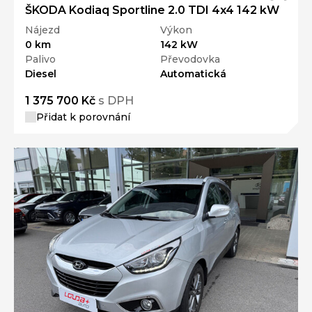
ŠKODA Kodiaq Sportline 2.0 TDI 4x4 142 kW
Nájezd
Výkon
0 km
142 kW
Palivo
Převodovka
Diesel
Automatická
1 375 700 Kč
s DPH
Přidat k porovnání