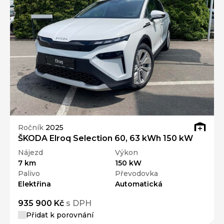
Ročník
2025
ŠKODA Elroq Selection 60, 63 kWh 150 kW
Nájezd
Výkon
7 km
150 kW
Palivo
Převodovka
Elektřina
Automatická
935 900 Kč
s DPH
Přidat k porovnání