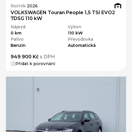
Ročník
2026
VOLKSWAGEN Touran People 1,5 TSI EVO2
7DSG 110 kW
Nájezd
Výkon
0 km
110 kW
Palivo
Převodovka
Benzín
Automatická
949 900 Kč
s DPH
Přidat k porovnání