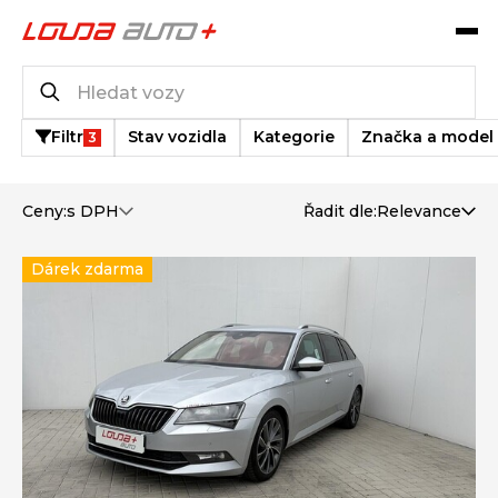
Katalog vozů
886
vozů k dispozici
Filtr
Stav vozidla
Kategorie
Značka a model
3
Ceny:
s DPH
Řadit dle:
Relevance
Dárek zdarma