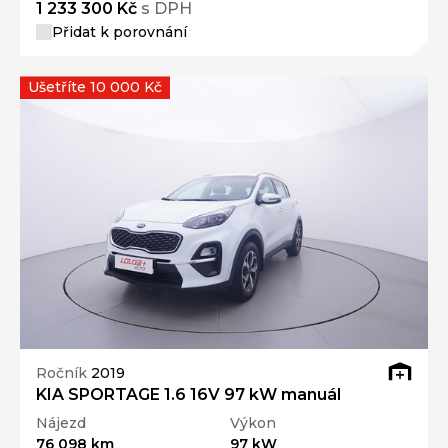
1 233 300 Kč
s DPH
Přidat k porovnání
Ušetříte 10 000 Kč
Ročník
2019
KIA SPORTAGE 1.6 16V 97 kW manuál
Nájezd
Výkon
76 098 km
97 kW