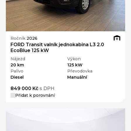
Ročník
2026
FORD Transit valník jednokabina L3 2.0
EcoBlue 125 kW
Nájezd
Výkon
20 km
125 kW
Palivo
Převodovka
Diesel
Manuální
849 000 Kč
s DPH
Přidat k porovnání