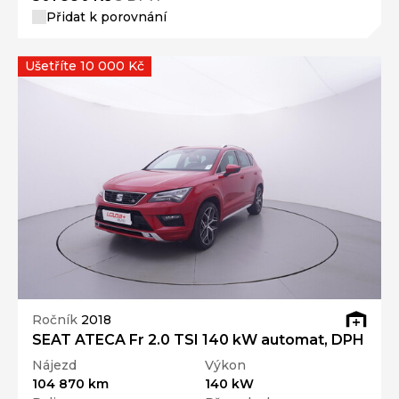
Přidat k porovnání
Ušetříte 10 000 Kč
Ročník
2018
SEAT ATECA Fr 2.0 TSI 140 kW automat, DPH
Nájezd
Výkon
104 870 km
140 kW