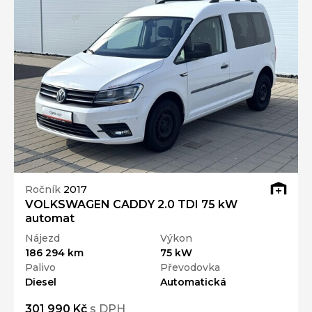
Ročník
2017
VOLKSWAGEN CADDY 2.0 TDI 75 kW
automat
Nájezd
Výkon
186 294 km
75 kW
Palivo
Převodovka
Diesel
Automatická
301 990 Kč
s DPH