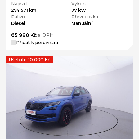
Nájezd
Výkon
274 571 km
77 kW
Palivo
Převodovka
Diesel
Manuální
65 990 Kč
s DPH
Přidat k porovnání
Ušetříte 10 000 Kč