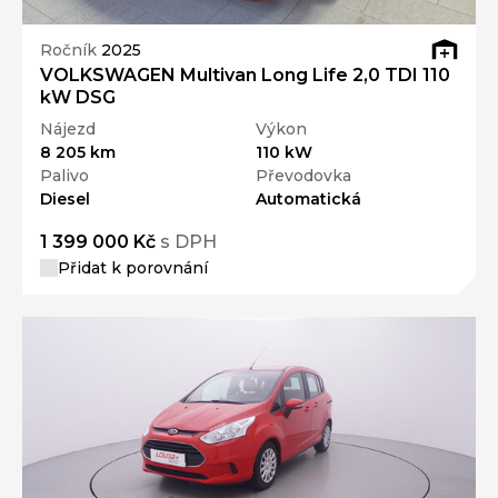
Ročník
2025
VOLKSWAGEN Multivan Long Life 2,0 TDI 110
kW DSG
Nájezd
Výkon
8 205 km
110 kW
Palivo
Převodovka
Diesel
Automatická
1 399 000 Kč
s DPH
Přidat k porovnání