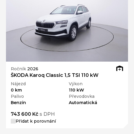
Ročník
2026
ŠKODA Karoq Classic 1,5 TSI 110 kW
Nájezd
Výkon
0 km
110 kW
Palivo
Převodovka
Benzín
Automatická
743 600 Kč
s DPH
Přidat k porovnání