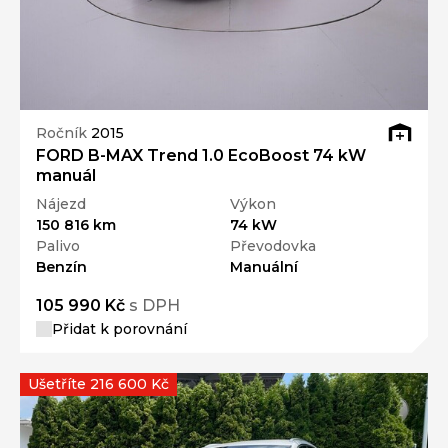
Ročník
2015
FORD B-MAX Trend 1.0 EcoBoost 74 kW
manuál
Nájezd
Výkon
150 816 km
74 kW
Palivo
Převodovka
Benzín
Manuální
105 990 Kč
s DPH
Přidat k porovnání
Ušetříte 216 600 Kč