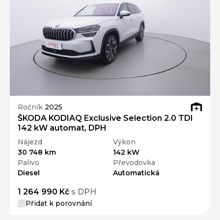
Ročník
2025
ŠKODA KODIAQ Exclusive Selection 2.0 TDI
142 kW automat, DPH
Nájezd
Výkon
30 748 km
142 kW
Palivo
Převodovka
Diesel
Automatická
1 264 990 Kč
s DPH
Přidat k porovnání