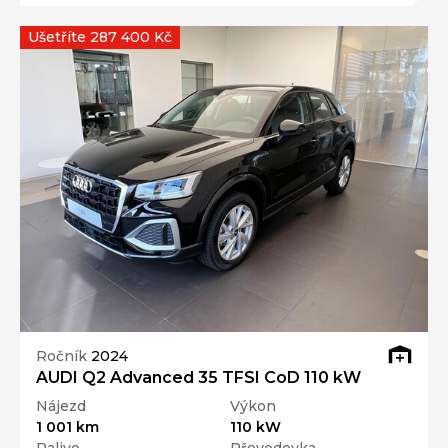
Ušetříte 287 400 Kč
Ročník
2024
AUDI Q2 Advanced 35 TFSI CoD 110 kW
Nájezd
Výkon
1 001 km
110 kW