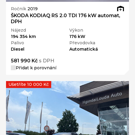
Ročník
2019
ŠKODA KODIAQ RS 2.0 TDI 176 kW automat,
DPH
Nájezd
Výkon
194 354 km
176 kW
Palivo
Převodovka
Diesel
Automatická
581 990 Kč
s DPH
Přidat k porovnání
Ušetříte 10 000 Kč