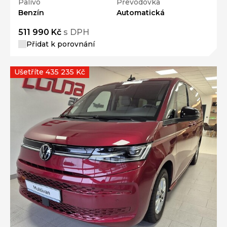
Palivo
Převodovka
Benzín
Automatická
511 990 Kč
s DPH
Přidat k porovnání
Ušetříte 435 235 Kč