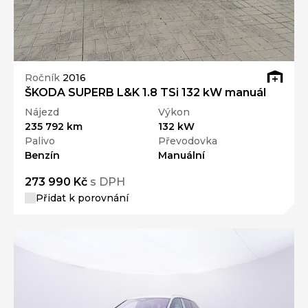
Ročník
2016
ŠKODA SUPERB L&K 1.8 TSi 132 kW manuál
Nájezd
Výkon
235 792 km
132 kW
Palivo
Převodovka
Benzín
Manuální
273 990 Kč
s DPH
Přidat k porovnání