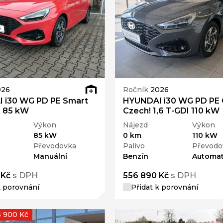
026
Ročník
2026
 i30 WG PD PE Smart
HYUNDAI i30 WG PD PE
I 85 kW
Czech! 1,6 T-GDI 110 kW
Výkon
Nájezd
Výkon
85 kW
0 km
110 kW
Převodovka
Palivo
Převodo
Manuální
Benzín
Automat
 Kč
s DPH
556 890 Kč
s DPH
k porovnání
Přidat k porovnání
5 900 Kč