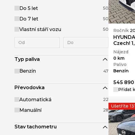
Do 5 let
50
Do 7 let
50
Vlastní stáří vozu
50
Ročník
2
HYUNDAI
Czech! 1
Nájezd
0 km
Typ paliva
Palivo
Benzín
Benzín
47
545 890
Převodovka
Přidat 
Automatická
22
Ušetříte 13
Manuální
28
Stav tachometru