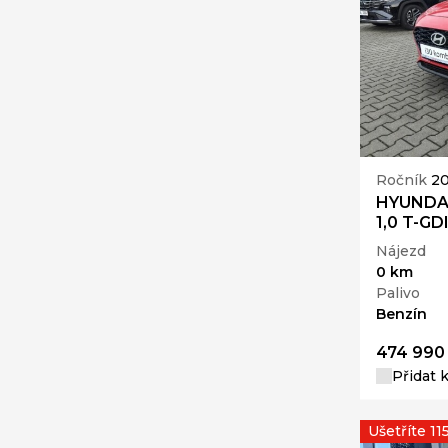
Ročník
2
HYUNDAI
1,0 T-GD
Nájezd
0 km
Palivo
Benzín
474 990
Přidat 
Ušetříte 11