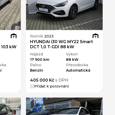
Ročník
2023
HYUNDAI i30 WG MY22 Smart
 103 kW
DCT 1,0 T-GDI 88 kW
Nájezd
Výkon
17 900 km
88 kW
vka
Palivo
Převodovka
í
Benzín
Automatická
405 000 Kč
s DPH
Přidat k porovnání