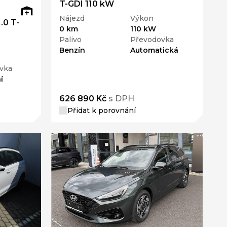
T-GDI 110 kW
Nájezd
Výkon
.0 T-
0 km
110 kW
Palivo
Převodovka
Benzín
Automatická
vka
í
626 890 Kč
s DPH
Přidat k porovnání