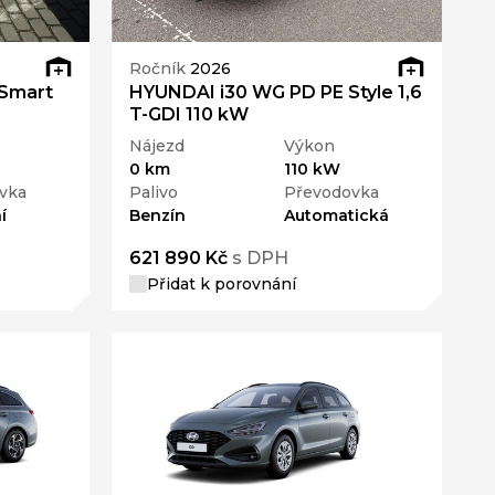
Ročník
2026
Smart
HYUNDAI i30 WG PD PE Style 1,6
T-GDI 110 kW
Nájezd
Výkon
0 km
110 kW
vka
Palivo
Převodovka
í
Benzín
Automatická
621 890 Kč
s DPH
Přidat k porovnání