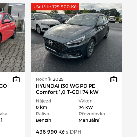
Ušetříte 129 900 Kč
Ročník
2025
 GO
HYUNDAI i30 WG PD PE
Comfort 1,0 T-GDI 74 kW
Nájezd
Výkon
0 km
74 kW
vka
Palivo
Převodovka
í
Benzín
Manuální
436 990 Kč
s DPH