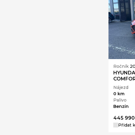
Ročník
2
HYUNDAI 
COMFO
Nájezd
0 km
Palivo
Benzín
445 990
Přidat 