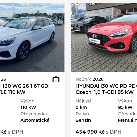
026
Ročník
2026
 I30 WG 26 1,6TGDI
HYUNDAI i30 WG PD PE
LE 110 kW
Czech! 1,0 T-GDI 85 kW
Výkon
Nájezd
Výkon
110 kW
0 km
85 kW
Převodovka
Palivo
Převodo
Automatická
Benzín
Manuáln
 Kč
s DPH
454 990 Kč
s DPH