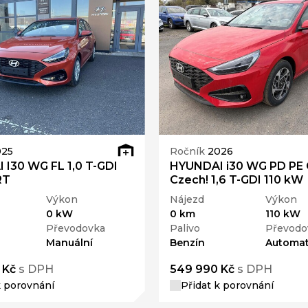
025
Ročník
2026
I30 WG FL 1,0 T-GDI
HYUNDAI i30 WG PD PE
RT
Czech! 1,6 T-GDI 110 kW
Výkon
Nájezd
Výkon
0 kW
0 km
110 kW
Převodovka
Palivo
Převodo
Manuální
Benzín
Automat
 Kč
s DPH
549 990 Kč
s DPH
k porovnání
Přidat k porovnání