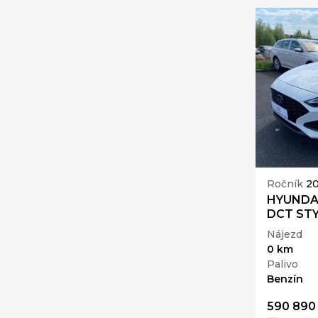
Ročník
2
HYUNDAI
DCT STY
Nájezd
0 km
Palivo
Benzín
590 890