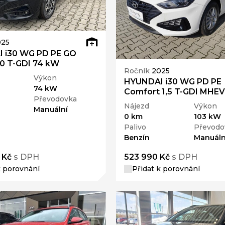
025
 i30 WG PD PE GO
,0 T-GDI 74 kW
Ročník
2025
Výkon
HYUNDAI i30 WG PD PE
74 kW
Comfort 1,5 T-GDI MHEV
Převodovka
Nájezd
Výkon
Manuální
0 km
103 kW
Palivo
Převodo
Benzín
Manuáln
 Kč
s DPH
523 990 Kč
s DPH
k porovnání
Přidat k porovnání