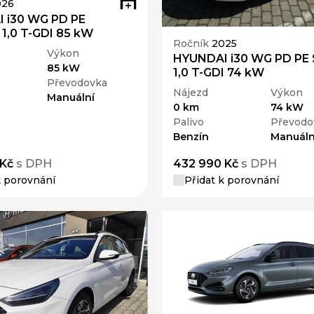
026
 i30 WG PD PE
1,0 T-GDI 85 kW
Ročník
2025
Výkon
HYUNDAI i30 WG PD PE 
85 kW
1,0 T-GDI 74 kW
Převodovka
Nájezd
Výkon
Manuální
0 km
74 kW
Palivo
Převodo
Benzín
Manuáln
 Kč
s DPH
432 990 Kč
s DPH
k porovnání
Přidat k porovnání