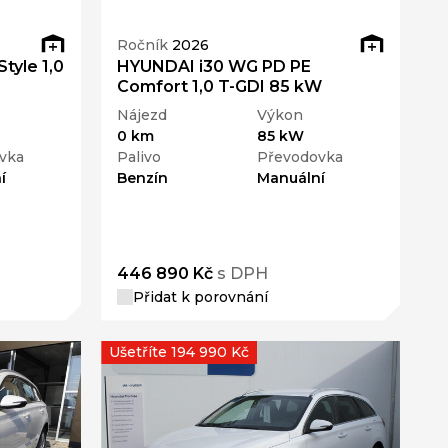
Ročník
2026
tyle 1,0
HYUNDAI i30 WG PD PE
Comfort 1,0 T-GDI 85 kW
Nájezd
Výkon
0 km
85 kW
vka
Palivo
Převodovka
í
Benzín
Manuální
446 890 Kč
s DPH
Přidat k porovnání
Ušetříte 194 990 Kč