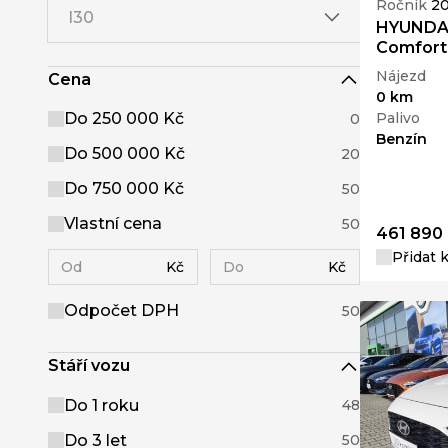
Ročník
2
I30
HYUNDAI
Comfort 
Nájezd
Cena
0 km
Palivo
Do 250 000 Kč
0
Benzín
Do 500 000 Kč
20
Do 750 000 Kč
50
Vlastní cena
50
461 890
Přidat 
Kč
Kč
Odpočet DPH
50
Stáří vozu
Do 1 roku
48
Do 3 let
50