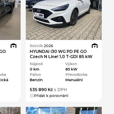
Ročník
2026
 GO
HYUNDAI i30 WG PD PE GO
Czech N Line! 1,0 T-GDI 85 kW
Nájezd
Výkon
0 km
85 kW
vka
Palivo
Převodovka
ická
Benzín
Manuální
535 890 Kč
s DPH
Přidat k porovnání