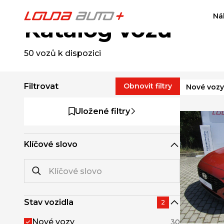
Ná
Katalog vozů
50
vozů k dispozici
Filtrovat
Obnovit filtry
Nové vozy
Uložené filtry
Klíčové slovo
Stav vozidla
2
Nové vozy
30