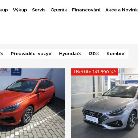
kup
Výkup
Servis
Operák
Financování
Akce a Novink
Předváděcí vozy
Hyundai
I30
Kombi
Ušetříte 141 890 Kč