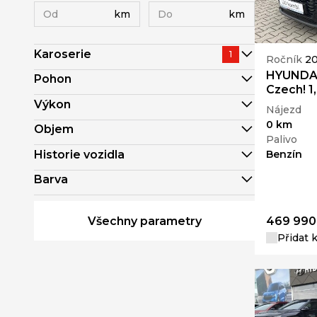
km
km
Karoserie
1
Ročník
2
HYUNDAI
Pohon
Czech! 1
Výkon
Nájezd
0 km
Objem
Palivo
Historie vozidla
Benzín
Barva
Všechny parametry
469 990
Přidat 