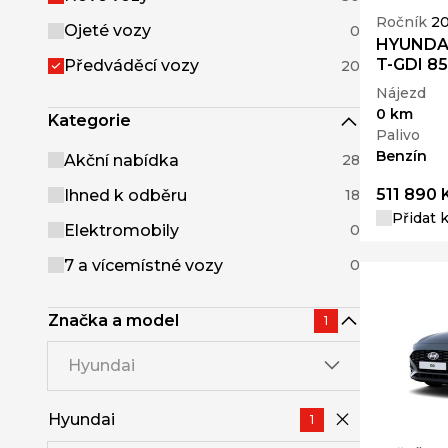
Ročník
2
Ojeté vozy
0
HYUNDAI 
T-GDI 8
Předváděcí vozy
20
Nájezd
0 km
Kategorie
Palivo
Benzín
Akční nabídka
28
511 890 
Ihned k odběru
18
Přidat 
Elektromobily
0
7 a vícemístné vozy
0
Značka a model
1
Hyundai
Hyundai
1