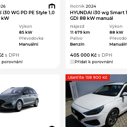
026
Ročník
2024
i30 WG PD PE Style 1,0
HYUNDAI i30 wg Smart 1
5 kW
GDI 88 kW manuál
Výkon
Nájezd
Výkon
85 kW
11 679 km
88 kW
Převodovka
Palivo
Převodo
Manuální
Benzín
Manuáln
Kč
s DPH
405 000 Kč
s DPH
k porovnání
Přidat k porovnání
Ušetříte 158 900 Kč