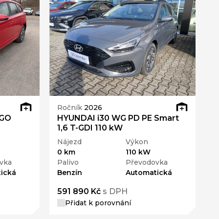
Ročník
2026
 GO
HYUNDAI i30 WG PD PE Smart
1,6 T-GDI 110 kW
Nájezd
Výkon
0 km
110 kW
vka
Palivo
Převodovka
ická
Benzín
Automatická
591 890 Kč
s DPH
Přidat k porovnání