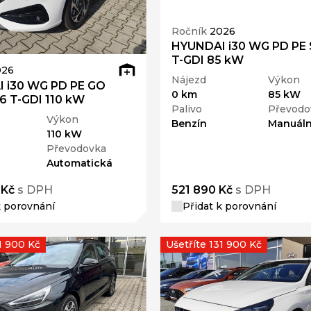
Ročník
2026
HYUNDAI i30 WG PD PE S
T-GDI 85 kW
026
Nájezd
Výkon
 i30 WG PD PE GO
0 km
85 kW
,6 T-GDI 110 kW
Palivo
Převodo
Výkon
Benzín
Manuáln
110 kW
Převodovka
Automatická
 Kč
s DPH
521 890 Kč
s DPH
k porovnání
Přidat k porovnání
1 900 Kč
Ušetříte 131 900 Kč