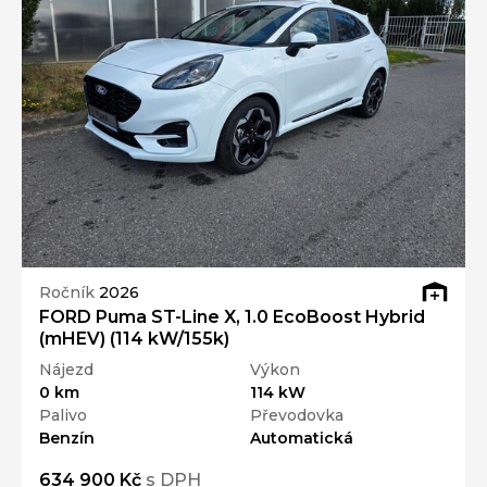
Ročník
2026
FORD Puma ST-Line X, 1.0 EcoBoost Hybrid
(mHEV) (114 kW/155k)
Nájezd
Výkon
0 km
114 kW
Palivo
Převodovka
Benzín
Automatická
634 900 Kč
s DPH