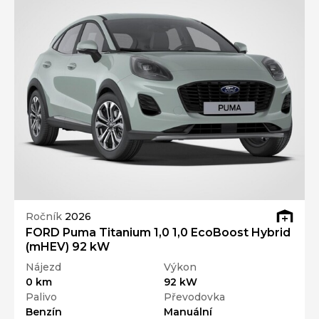
Ročník
2026
FORD Puma Titanium 1,0 1,0 EcoBoost Hybrid
(mHEV) 92 kW
Nájezd
Výkon
0 km
92 kW
Palivo
Převodovka
Benzín
Manuální