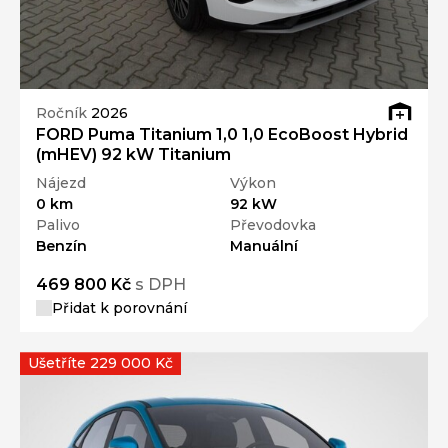
Ročník
2026
FORD Puma Titanium 1,0 1,0 EcoBoost Hybrid
(mHEV) 92 kW Titanium
Nájezd
Výkon
0 km
92 kW
Palivo
Převodovka
Benzín
Manuální
469 800 Kč
s DPH
Přidat k porovnání
Ušetříte 229 000 Kč