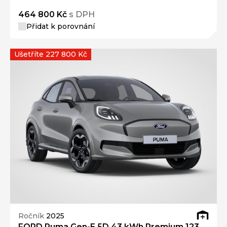
464 800 Kč
s DPH
Přidat k porovnání
Ušetříte 227 800 Kč
Ročník
2025
FORD Puma Gen-E 5D 43 kWh Premium 123