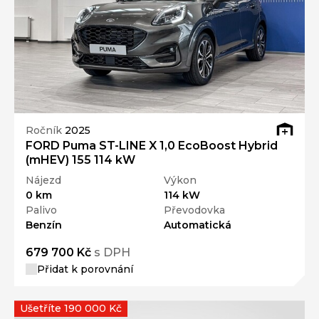
Ročník
2025
FORD Puma ST-LINE X 1,0 EcoBoost Hybrid
(mHEV) 155 114 kW
Nájezd
Výkon
0 km
114 kW
Palivo
Převodovka
Benzín
Automatická
679 700 Kč
s DPH
Přidat k porovnání
Ušetříte 190 000 Kč