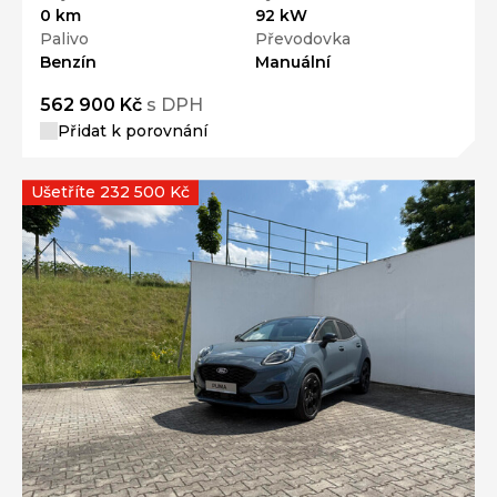
0 km
92 kW
Palivo
Převodovka
Benzín
Manuální
562 900 Kč
s DPH
Přidat k porovnání
Ušetříte 232 500 Kč