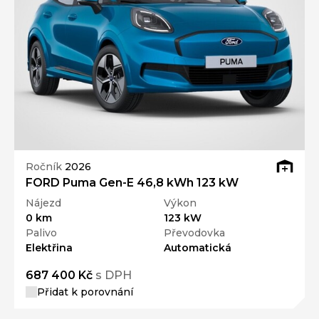
Ročník
2026
FORD Puma Gen-E 46,8 kWh 123 kW
Nájezd
Výkon
0 km
123 kW
Palivo
Převodovka
Elektřina
Automatická
687 400 Kč
s DPH
Přidat k porovnání