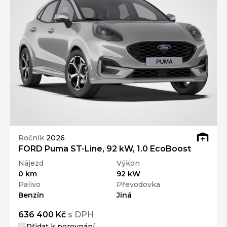
Ročník
2026
FORD Puma ST-Line, 92 kW, 1.0 EcoBoost
Nájezd
Výkon
0 km
92 kW
Palivo
Převodovka
Benzín
Jiná
636 400 Kč
s DPH
Přidat k porovnání