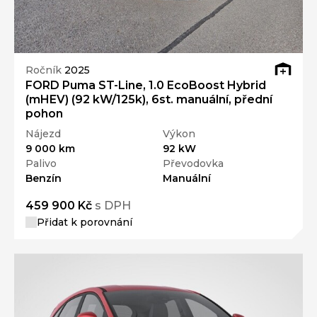
Ročník
2025
FORD Puma ST-Line, 1.0 EcoBoost Hybrid
(mHEV) (92 kW/125k), 6st. manuální, přední
pohon
Nájezd
Výkon
9 000 km
92 kW
Palivo
Převodovka
Benzín
Manuální
459 900 Kč
s DPH
Přidat k porovnání