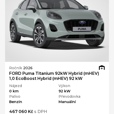
Ročník
2026
FORD Puma Titanium 92kW Hybrid (mHEV)
1,0 EcoBoost Hybrid (mHEV) 92 kW
Nájezd
Výkon
0 km
92 kW
Palivo
Převodovka
Benzín
Manuální
467 060 Kč
s DPH