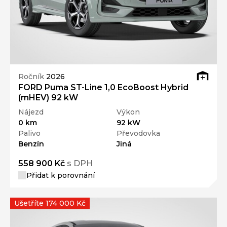
Ročník
2026
FORD Puma ST-Line 1,0 EcoBoost Hybrid
(mHEV) 92 kW
Nájezd
Výkon
0 km
92 kW
Palivo
Převodovka
Benzín
Jiná
558 900 Kč
s DPH
Přidat k porovnání
Ušetříte 174 000 Kč