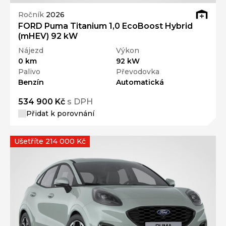
Ročník
2026
FORD Puma Titanium 1,0 EcoBoost Hybrid
(mHEV) 92 kW
Nájezd
Výkon
0 km
92 kW
Palivo
Převodovka
Benzín
Automatická
534 900 Kč
s DPH
Přidat k porovnání
Ušetříte 214 000 Kč