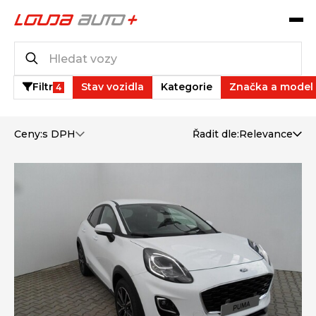
Katalog vozů
48
vozů k dispozici
Filtr
Stav vozidla
Kategorie
Značka a model
4
Ceny:
s DPH
Řadit dle:
Relevance