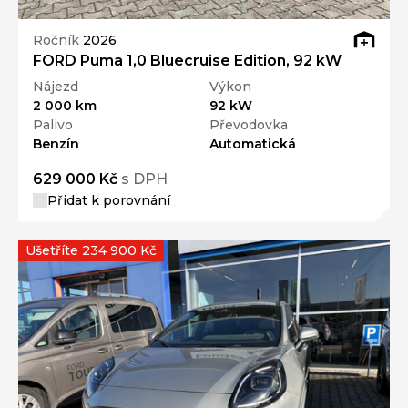
Ročník
2026
FORD Puma 1,0 Bluecruise Edition, 92 kW
Nájezd
Výkon
2 000 km
92 kW
Palivo
Převodovka
Benzín
Automatická
629 000 Kč
s DPH
Přidat k porovnání
Ušetříte 234 900 Kč