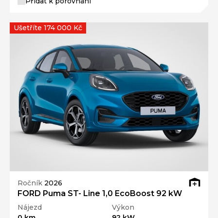
Přidat k porovnání
Ušetříte 174 000 Kč
Ročník
2026
FORD Puma ST- Line 1,0 EcoBoost 92 kW
Nájezd
Výkon
0 km
92 kW