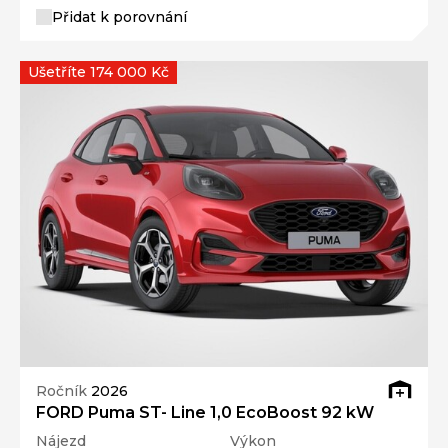
Přidat k porovnání
Ušetříte 174 000 Kč
Ročník
2026
FORD Puma ST- Line 1,0 EcoBoost 92 kW
Nájezd
Výkon