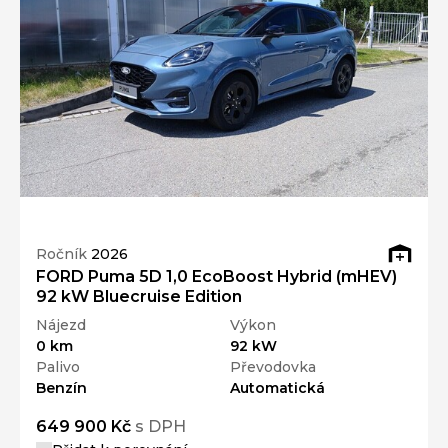
Ročník
2026
FORD Puma 5D 1,0 EcoBoost Hybrid (mHEV)
92 kW Bluecruise Edition
Nájezd
Výkon
0 km
92 kW
Palivo
Převodovka
Benzín
Automatická
649 900 Kč
s DPH