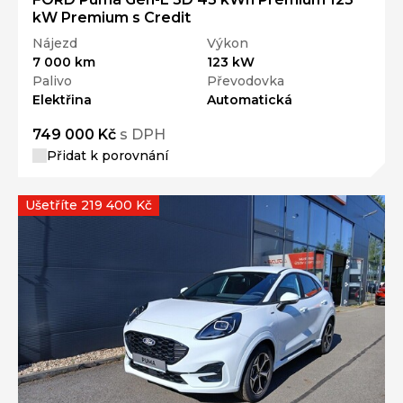
kW Premium s Credit
Nájezd
Výkon
7 000 km
123 kW
Palivo
Převodovka
Elektřina
Automatická
749 000 Kč
s DPH
Přidat k porovnání
Ušetříte 219 400 Kč