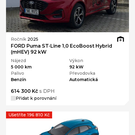
Ročník
2025
FORD Puma ST-Line 1,0 EcoBoost Hybrid
(mHEV) 92 kW
Nájezd
Výkon
5 000 km
92 kW
Palivo
Převodovka
Benzín
Automatická
614 300 Kč
s DPH
Přidat k porovnání
Ušetříte 196 810 Kč