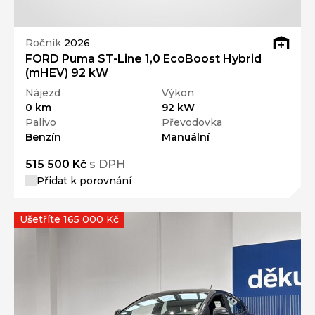
Ročník
2026
FORD Puma ST-Line 1,0 EcoBoost Hybrid
(mHEV) 92 kW
Nájezd
Výkon
0 km
92 kW
Palivo
Převodovka
Benzín
Manuální
515 500 Kč
s DPH
Přidat k porovnání
Ušetříte 165 000 Kč