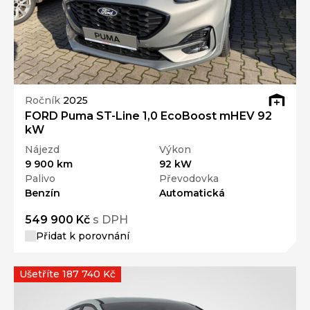
Ročník
2025
FORD Puma ST-Line 1,0 EcoBoost mHEV 92
kW
Nájezd
Výkon
9 900 km
92 kW
Palivo
Převodovka
Benzín
Automatická
549 900 Kč
s DPH
Přidat k porovnání
Ušetříte 187 740 Kč