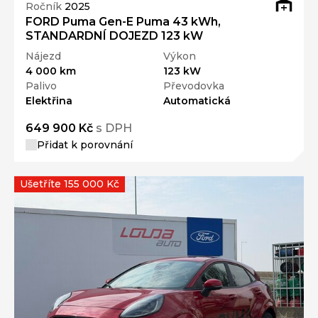
Ročník
2025
FORD Puma Gen-E Puma 43 kWh,
STANDARDNÍ DOJEZD 123 kW
Nájezd
Výkon
4 000 km
123 kW
Palivo
Převodovka
Elektřina
Automatická
649 900 Kč
s DPH
Přidat k porovnání
Ušetříte 155 000 Kč