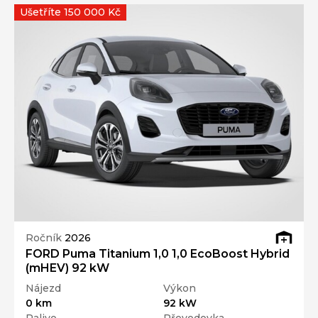
Ušetříte 150 000 Kč
Ročník
2026
FORD Puma Titanium 1,0 1,0 EcoBoost Hybrid
(mHEV) 92 kW
Nájezd
Výkon
0 km
92 kW
Palivo
Převodovka