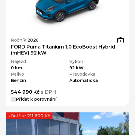
Ročník
2026
FORD Puma Titanium 1,0 EcoBoost Hybrid
(mHEV) 92 kW
Nájezd
Výkon
0 km
92 kW
Palivo
Převodovka
Benzín
Automatická
544 990 Kč
s DPH
Přidat k porovnání
Ušetříte 211 600 Kč