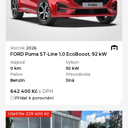
Ročník
2026
FORD Puma ST-Line 1,0 EcoBoost, 92 kW
Nájezd
Výkon
0 km
92 kW
Palivo
Převodovka
Benzín
Jiná
642 400 Kč
s DPH
Přidat k porovnání
Ušetříte 229 400 Kč