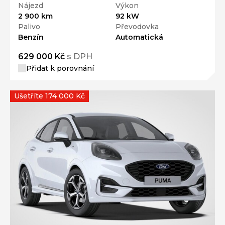
Nájezd
Výkon
2 900 km
92 kW
Palivo
Převodovka
Benzín
Automatická
629 000 Kč
s DPH
Přidat k porovnání
Ušetříte 174 000 Kč