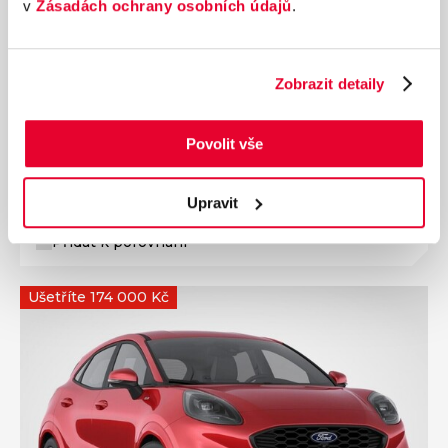
v
Zásadách ochrany osobních údajů
.
Ročník
2025
FORD Puma ST-LINE 1,0 EcoBoost Hybrid
Zobrazit detaily
(mHEV) 92 kW vč. zimních pneu
Nájezd
Výkon
600 km
92 kW
Povolit vše
Palivo
Převodovka
Benzín
Manuální
Upravit
529 000 Kč
s DPH
Přidat k porovnání
Ušetříte 174 000 Kč