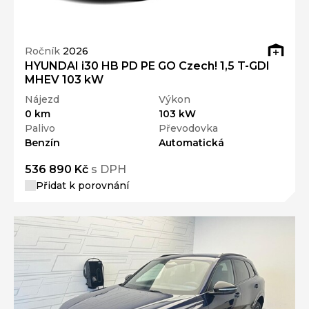
Ročník
2026
HYUNDAI i30 HB PD PE GO Czech! 1,5 T-GDI
MHEV 103 kW
Nájezd
Výkon
0 km
103 kW
Palivo
Převodovka
Benzín
Automatická
536 890 Kč
s DPH
Přidat k porovnání