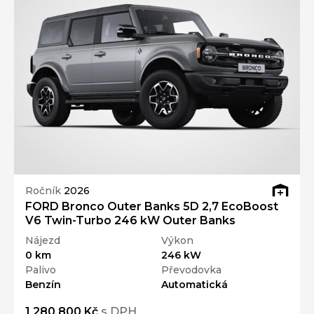
Ročník
2026
FORD Bronco Outer Banks 5D 2,7 EcoBoost
V6 Twin-Turbo 246 kW Outer Banks
Nájezd
Výkon
0 km
246 kW
Palivo
Převodovka
Benzín
Automatická
1 280 800 Kč
s DPH
Přidat k porovnání