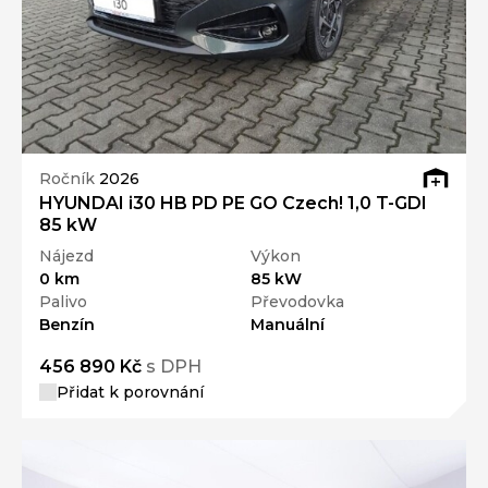
Ročník
2026
HYUNDAI i30 HB PD PE GO Czech! 1,0 T-GDI
85 kW
Nájezd
Výkon
0 km
85 kW
Palivo
Převodovka
Benzín
Manuální
456 890 Kč
s DPH
Přidat k porovnání