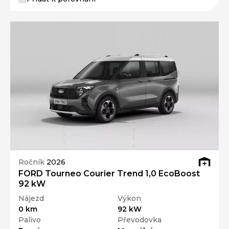
Ročník
2026
FORD Tourneo Courier Trend 1,0 EcoBoost
92 kW
Nájezd
Výkon
0 km
92 kW
Palivo
Převodovka
Benzín
Manuální