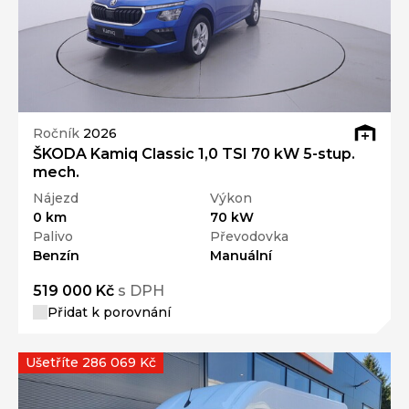
Ročník
2026
ŠKODA Kamiq Classic 1,0 TSI 70 kW 5-stup.
mech.
Nájezd
Výkon
0 km
70 kW
Palivo
Převodovka
Benzín
Manuální
519 000 Kč
s DPH
Přidat k porovnání
Ušetříte 286 069 Kč