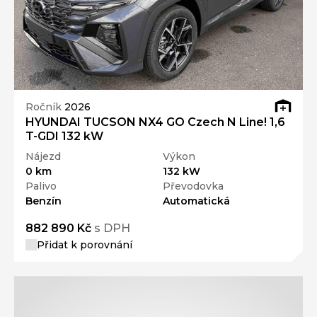
Ročník
2026
HYUNDAI TUCSON NX4 GO Czech N Line! 1,6
T-GDI 132 kW
Nájezd
Výkon
0 km
132 kW
Palivo
Převodovka
Benzín
Automatická
882 890 Kč
s DPH
Přidat k porovnání