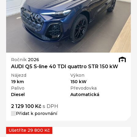
Ročník
2026
AUDI Q5 S-line 40 TDI quattro STR 150 kW
Nájezd
Výkon
19 km
150 kW
Palivo
Převodovka
Diesel
Automatická
2 129 100 Kč
s DPH
Přidat k porovnání
Ušetříte 29 800 Kč