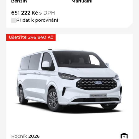
651 222 Kč
s DPH
Přidat k porovnání
Ušetříte 246 840 Kč
Ročník
2026
FORD Tourneo Custom Titanium 2,0 EcoBlue
125 kW