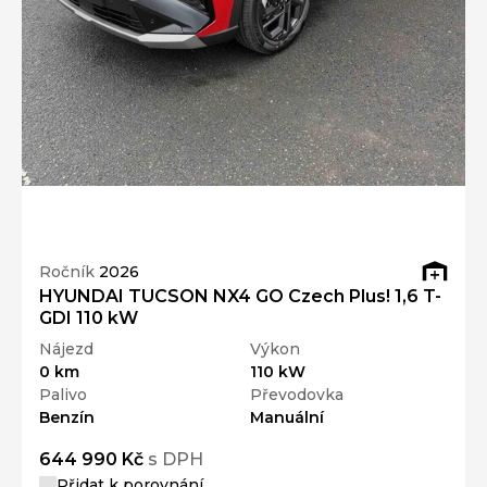
Ročník
2026
HYUNDAI TUCSON NX4 GO Czech Plus! 1,6 T-
GDI 110 kW
Nájezd
Výkon
0 km
110 kW
Palivo
Převodovka
Benzín
Manuální
644 990 Kč
s DPH
Přidat k porovnání