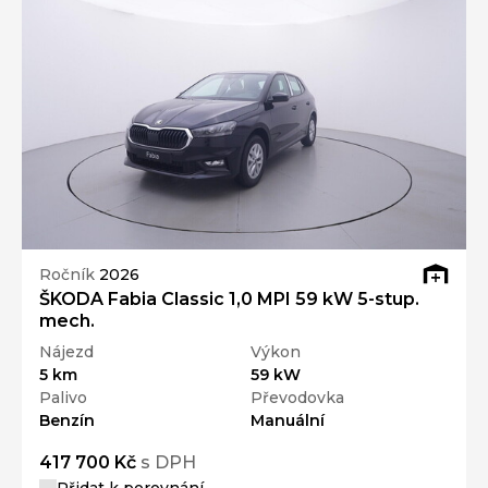
Ročník
2026
ŠKODA Fabia Classic 1,0 MPI 59 kW 5-stup.
mech.
Nájezd
Výkon
5 km
59 kW
Palivo
Převodovka
Benzín
Manuální
417 700 Kč
s DPH
Přidat k porovnání