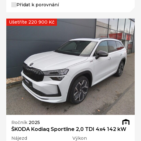
Ušetříte 220 900 Kč
Ročník
2025
ŠKODA Kodiaq Sportline 2,0 TDI 4x4 142 kW
Nájezd
Výkon
3 000 km
142 kW
Palivo
Převodovka