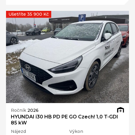
Ušetříte 35 900 Kč
Ročník
2026
HYUNDAI i30 HB PD PE GO Czech! 1,0 T-GDI
85 kW
Nájezd
Výkon
4 000 km
85 kW
Palivo
Převodovka