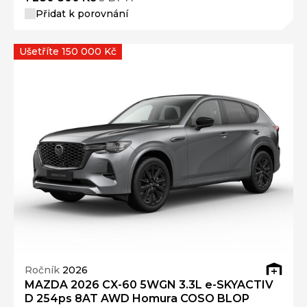
Ušetříte 150 000 Kč
Ročník
2026
MAZDA 2026 CX-60 5WGN 3.3L e-SKYACTIV
D 254ps 8AT AWD Homura COSO BLOP
Nájezd
Výkon
0 km
187 kW