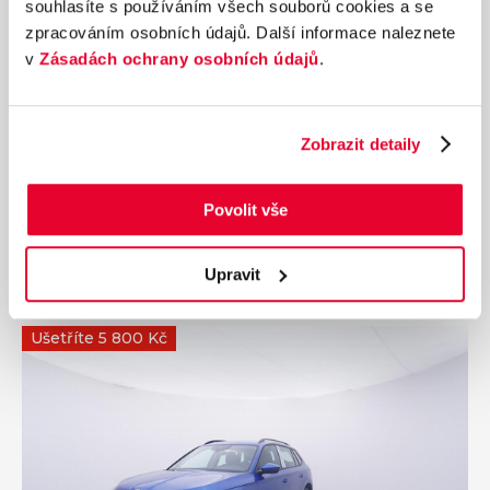
v
Zásadách ochrany osobních údajů
.
Ročník
2026
ŠKODA Kamiq Monte Carlo 1,5 TSI 110 kW
Zobrazit detaily
Nájezd
Výkon
0 km
110 kW
Palivo
Převodovka
Povolit vše
Benzín
Automatická
709 200 Kč
s DPH
Upravit
Přidat k porovnání
Ušetříte 5 800 Kč