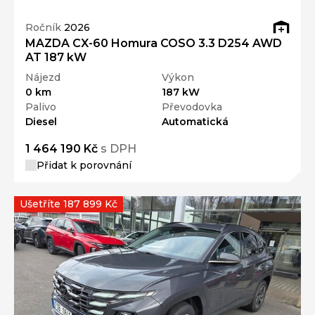
Ročník
2026
MAZDA CX-60 Homura COSO 3.3 D254 AWD
AT 187 kW
Nájezd
Výkon
0 km
187 kW
Palivo
Převodovka
Diesel
Automatická
1 464 190 Kč
s DPH
Přidat k porovnání
Ušetříte 187 899 Kč