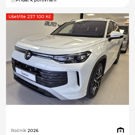
Ušetříte 237 100 Kč
Ročník
2026
VOLKSWAGEN Tayron People 2,0 TDI 110 kW
7 DSG