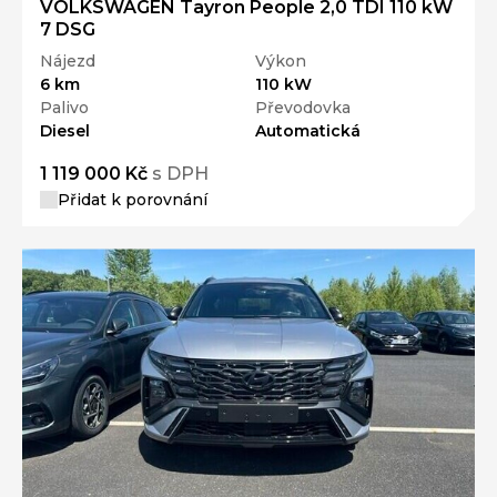
Nájezd
Výkon
6 km
110 kW
Palivo
Převodovka
Diesel
Automatická
1 119 000 Kč
s DPH
Přidat k porovnání
Ročník
2026