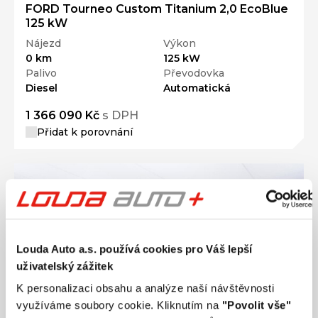
Nájezd
Výkon
0 km
125 kW
Palivo
Převodovka
Diesel
Automatická
1 366 090 Kč
s DPH
Přidat k porovnání
Louda Auto a.s. používá cookies pro Váš lepší
uživatelský zážitek
K personalizaci obsahu a analýze naší návštěvnosti
využíváme soubory cookie. Kliknutím na
"Povolit vše"
souhlasíte s používáním všech souborů cookies a se
zpracováním osobních údajů. Další informace naleznete