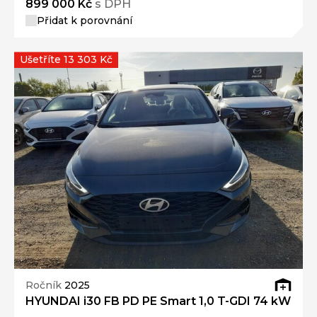
Ušetříte 13 303 Kč
Ročník
2025
HYUNDAI i30 FB PD PE Smart 1,0 T-GDI 74 kW
Nájezd
Výkon
0 km
0 kW