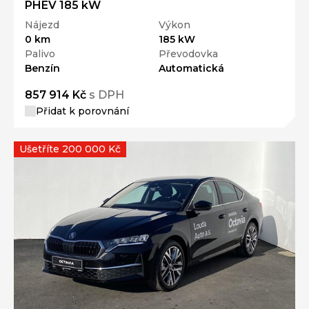
0 km
185 kW
Palivo
Převodovka
Benzín
Automatická
857 914 Kč
s DPH
Přidat k porovnání
Ušetříte 200 000 Kč