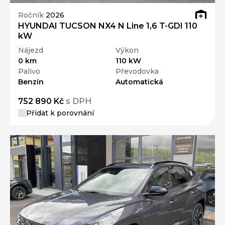
HYUNDAI TUCSON NX4 N Line 1,6 T-GDI 110
kW
Nájezd
Výkon
0 km
110 kW
Palivo
Převodovka
Benzín
Automatická
752 890 Kč
s DPH
Přidat k porovnání