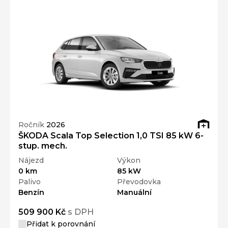
Ročník
2026
ŠKODA Scala Top Selection 1,0 TSI 85 kW 6-
stup. mech.
Nájezd
Výkon
0 km
85 kW
Palivo
Převodovka
Benzín
Manuální
509 900 Kč
s DPH
Přidat k porovnání