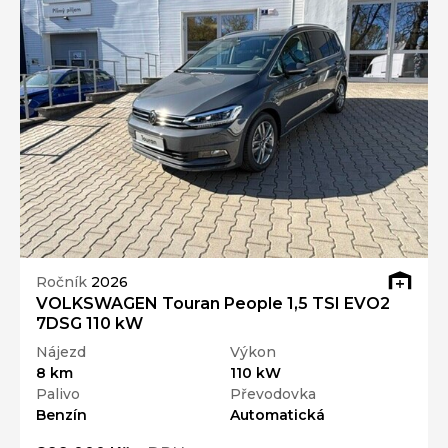
Ročník
2026
VOLKSWAGEN Touran People 1,5 TSI EVO2
7DSG 110 kW
Nájezd
Výkon
8 km
110 kW
Palivo
Převodovka
Benzín
Automatická
899 000 Kč
s DPH
Přidat k porovnání