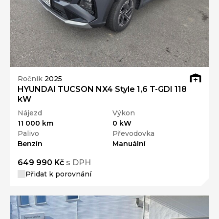
Ročník
2025
HYUNDAI TUCSON NX4 Style 1,6 T-GDI 118
kW
Nájezd
Výkon
11 000 km
0 kW
Palivo
Převodovka
Benzín
Manuální
649 990 Kč
s DPH
Přidat k porovnání