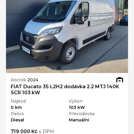
Ročník
2024
FIAT Ducato 35 L2H2 dodávka 2.2 MTJ 140K
SCR 103 kW
Nájezd
Výkon
0 km
103 kW
Palivo
Převodovka
Diesel
Manuální
719 000 Kč
s DPH
Přidat k porovnání