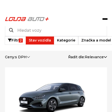
Katalog vozů
2 003
vozů k dispozici
Filtr
Stav vozidla
Kategorie
Značka a model
2
Ceny:
s DPH
Řadit dle:
Relevance