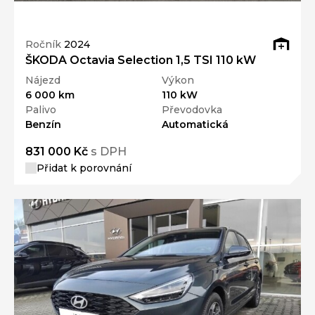
Ročník
2024
ŠKODA Octavia Selection 1,5 TSI 110 kW
Nájezd
Výkon
6 000 km
110 kW
Palivo
Převodovka
Benzín
Automatická
831 000 Kč
s DPH
Přidat k porovnání