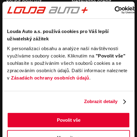
Koupit nový vůz
Nezávazně ocenit
Koupit ojetý vůz
Průběh výkupu vozu
Koupit užitkový vůz
Koupit obytný vůz
Pronájem
Společnost
Louda Auto a.s. používá cookies pro Váš lepší
uživatelský zážitek
Carsharing
Kontakty
Autopůjčovna
Louda Auto+ Poděbrady
K personalizaci obsahu a analýze naší návštěvnosti
Operativní leasing
Obytné vozy
využíváme soubory cookie. Kliknutím na
"Povolit vše"
Novinky
souhlasíte s používáním všech souborů cookies a se
Pro média
zpracováním osobních údajů. Další informace naleznete
Kariéra
v
Zásadách ochrany osobních údajů
.
Servisní služby
Důležité odkazy
Servis
Cookies
Objednání online
Všeobecné obchodní
Zobrazit detaily
podmínky pro online
Odtahová služba
objednávky motorových
vozidel
Povolit vše
Všeobecné obchodní
podmínky pro provádění
servisních prací