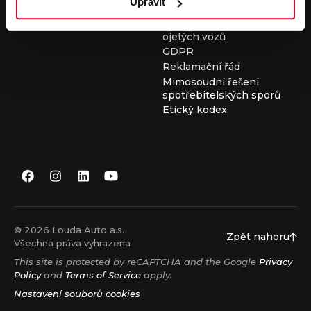
Upravit
Všeobecné obchodní
podmínky při nákupu
ojetých vozů
GDPR
Reklamační řád
Mimosoudní řešení
spotřebitelských sporů
Etický kodex
© 2026 Louda Auto a.s.
Zpět nahoru
Všechna práva vyhrazena
This site is protected by reCAPTCHA and the Google
Privacy
Policy
and
Terms of Service
apply.
Nastavení souborů cookies