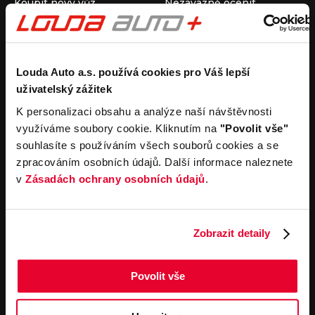
Koupit nový vůz
Nezávazně ocenit
Koupit ojetý vůz
Průběh výkupu vozu
Koupit užitkový vůz
Koupit obytný vůz
Pronájem
Společnost
Louda Auto a.s. používá cookies pro Váš lepší
uživatelský zážitek
Carsharing
Kontakty
Autopůjčovna
Louda Auto+ Poděbrady
K personalizaci obsahu a analýze naší návštěvnosti
Operativní leasing
Obytné vozy
využíváme soubory cookie. Kliknutím na
"Povolit vše"
Novinky
souhlasíte s používáním všech souborů cookies a se
Pro média
zpracováním osobních údajů. Další informace naleznete
Kariéra
v
Zásadách ochrany osobních údajů
.
Servisní služby
Důležité odkazy
Servis
Cookies
Objednání online
Všeobecné obchodní
Zobrazit detaily
podmínky pro online
Odtahová služba
objednávky motorových
vozidel
Povolit vše
Všeobecné obchodní
podmínky pro provádění
servisních prací