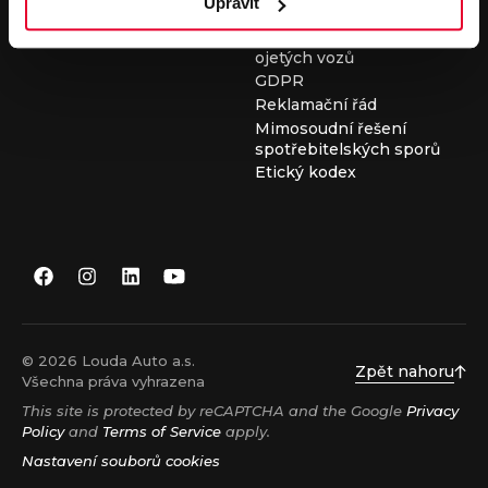
Upravit
Všeobecné obchodní
podmínky při nákupu
ojetých vozů
GDPR
Reklamační řád
Mimosoudní řešení
spotřebitelských sporů
Etický kodex
© 2026 Louda Auto a.s.
Zpět nahoru
Všechna práva vyhrazena
This site is protected by reCAPTCHA and the Google
Privacy
Policy
and
Terms of Service
apply.
Nastavení souborů cookies